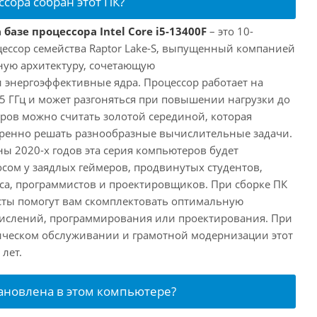
ссора собран этот ПК?
базе процессора Intel Core i5-13400F
– это 10-
ессор семейства Raptor Lake-S, выпущенный компанией
дную архитектуру, сочетающую
энергоэффективные ядра. Процессор работает на
,5 ГГц и может разгоняться при повышении нагрузки до
еров можно считать золотой серединой, которая
еренно решать разнообразные вычислительные задачи.
ы 2020-х годов эта серия компьютеров будет
сом у заядлых геймеров, продвинутых студентов,
а, программистов и проектировщиков. При сборке ПК
сты помогут вам скомплектовать оптимальную
числений, программирования или проектирования. При
ческом обслуживании и грамотной модернизации этот
лет.
тановлена в этом компьютере?