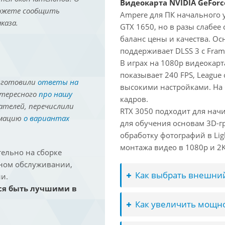
Видеокарта NVIDIA GeForc
можете сообщить
Ampere для ПК начального 
каза.
GTX 1650, но в разы слабее
баланс цены и качества. О
поддерживает DLSS 3 с Fram
В играх на 1080p видеокарта
показывает 240 FPS, League 
иготовили
ответы на
высокими настройками. На
нтересного
про нашу
кадров.
ателей, перечислили
RTX 3050 подходит для нач
рмацию
о вариантах
для обучения основам 3D-гр
обработку фотографий в Lig
монтажа видео в 1080p и 2K 
ельно на сборке
йном обслуживании,
Как выбрать внешний
и.
ся быть лучшими в
Как увеличить мощно