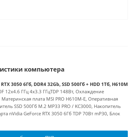
ристики компьютера
 RTX 3050 6Гб, DDR4 32Gb, SSD 500Гб + HDD 1Тб, H610M
00F 12x4.6 ГГц 4x3.3 ГГцTDP 148Вт, Охлаждение
E, Материнская плата MSI PRO H610M-E, Оперативная
итель SSD 500Гб M.2 MP33 PRO / KC3000, Накопитель
рта nVidia GeForce RTX 3050 6Гб TDP 70Вт mP30, Блок