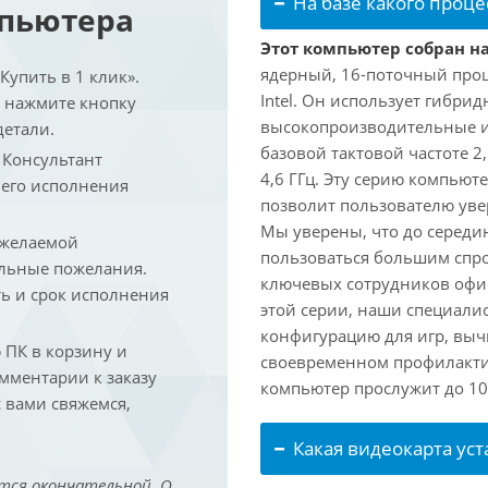
На базе какого проце
мпьютера
Этот компьютер собран на 
ядерный, 16-поточный проц
упить в 1 клик».
Intel. Он использует гибри
и нажмите кнопку
высокопроизводительные и 
детали.
базовой тактовой частоте 2
. Консультант
4,6 ГГц. Эту серию компьют
 его исполнения
позволит пользователю ув
Мы уверены, что до середин
 желаемой
пользоваться большим спро
льные пожелания.
ключевых сотрудников офис
ть и срок исполнения
этой серии, наши специали
конфигурацию для игр, вы
ПК в корзину и
своевременном профилакти
омментарии к заказу
компьютер прослужит до 10 
 вами свяжемся,
Какая видеокарта ус
тся окончательной. О