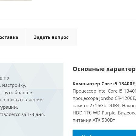
оставка
Задать вопрос
Основные характе
в по
Компьютер Core i5 13400F,
, настройку,
Процессор Intel Core i5 134
ит чуть больше
процессора Jonsbo CR-1200
ыполнить в течении
память 2x16Gb DDR4, Накоп
гураций,
HDD 1Тб WD Purple, Видеока
вляется за 1-3 дня.
питания ATX 500Вт