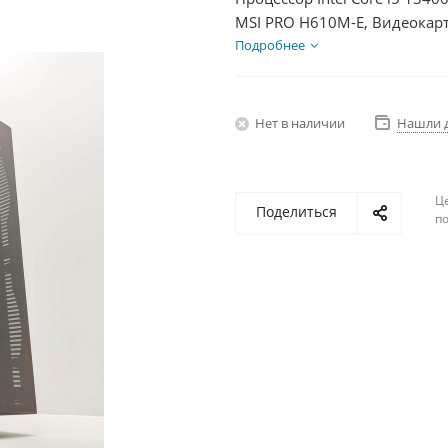
MSI PRO H610M-E, Видеокарт
SSD 500Гб + HDD 1Тб, БП 50
Подробнее
Нет в наличии
Нашли 
Ц
Поделиться
по