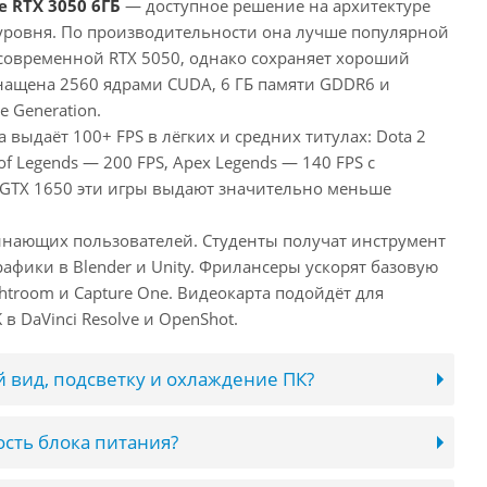
e RTX 3050 6ГБ
— доступное решение на архитектуре
уровня. По производительности она лучше популярной
 современной RTX 5050, однако сохраняет хороший
снащена 2560 ядрами CUDA, 6 ГБ памяти GDDR6 и
e Generation.
 выдаёт 100+ FPS в лёгких и средних титулах: Dota 2
of Legends — 200 FPS, Apex Legends — 140 FPS с
 GTX 1650 эти игры выдают значительно меньше
инающих пользователей. Студенты получат инструмент
афики в Blender и Unity. Фрилансеры ускорят базовую
htroom и Capture One. Видеокарта подойдёт для
в DaVinci Resolve и OpenShot.
 вид, подсветку и охлаждение ПК?
сть блока питания?