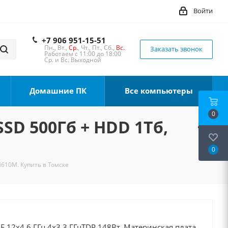
Войти
+7 906 951-15-51
Пн., Вт.,
Ср.
, Чт., Пт., Сб.,
Вс.
Заказать звонок
Работаем с 11:00 до 18:00
Ср. и Вс. Выходной
Домашние ПК
Все компьютеры
0
SSD 500Гб + HDD 1Тб,
0
H610M. Купить в Томске
0F 12x4.6 ГГц 4x3.3 ГГцTDP 148Вт, Материнская плата