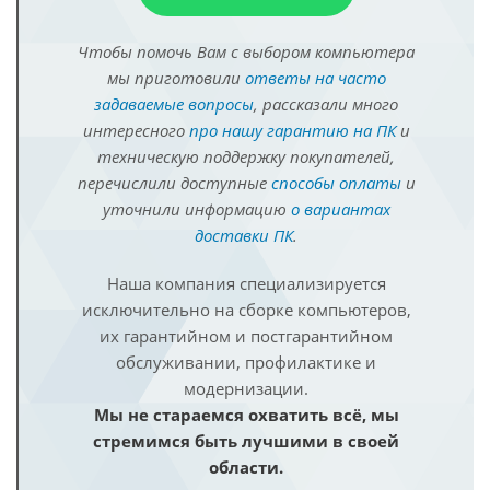
Чтобы помочь Вам с выбором компьютера
мы приготовили
ответы на часто
задаваемые вопросы
, рассказали много
интересного
про нашу гарантию на ПК
и
техническую поддержку покупателей,
перечислили доступные
способы оплаты
и
уточнили информацию
о вариантах
доставки ПК
.
Наша компания специализируется
исключительно на сборке компьютеров,
их гарантийном и постгарантийном
обслуживании, профилактике и
модернизации.
Мы не стараемся охватить всё, мы
стремимся быть лучшими в своей
области.