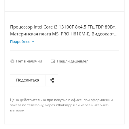
Процессор Intel Core i3 13100F 8x4.5 ГГц TDP 89Вт,
Материнская плата MSI PRO H610M-E, Видеокарта
GT 1030 2Гб, Память DDR4 64Gb, Диски SSD 500Гб
Подробнее
+ HDD 2Тб, БП 500Вт
Нет в наличии
Нашли дешевле?
Поделиться
Цена действительна при покупке в офисе, при оформлении
заказа по телефону, через WhatsApp или через интернет-
магазин.