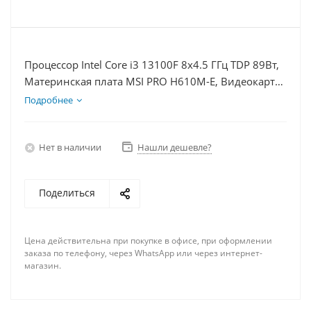
Процессор Intel Core i3 13100F 8x4.5 ГГц TDP 89Вт,
Материнская плата MSI PRO H610M-E, Видеокарта
GT 1030 2Гб, Память DDR4 64Gb, Диски SSD 500Гб
Подробнее
+ HDD 1Тб, БП 500Вт
Нет в наличии
Нашли дешевле?
Поделиться
Цена действительна при покупке в офисе, при оформлении
заказа по телефону, через WhatsApp или через интернет-
магазин.