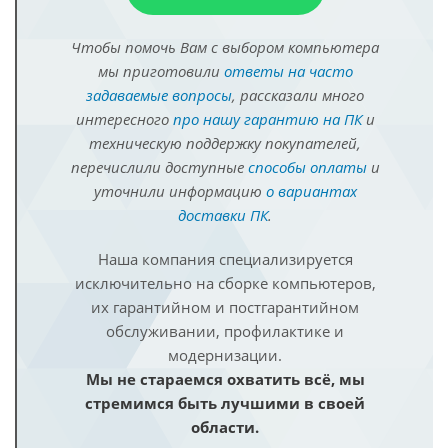
Чтобы помочь Вам с выбором компьютера
мы приготовили
ответы на часто
задаваемые вопросы
, рассказали много
интересного
про нашу гарантию на ПК
и
техническую поддержку покупателей,
перечислили доступные
способы оплаты
и
уточнили информацию
о вариантах
доставки ПК
.
Наша компания специализируется
исключительно на сборке компьютеров,
их гарантийном и постгарантийном
обслуживании, профилактике и
модернизации.
Мы не стараемся охватить всё, мы
стремимся быть лучшими в своей
области.