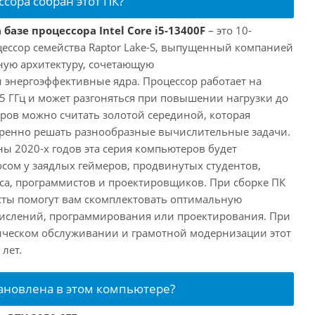
ссора собран этот ПК?
базе процессора Intel Core i5-13400F
– это 10-
ессор семейства Raptor Lake-S, выпущенный компанией
дную архитектуру, сочетающую
энергоэффективные ядра. Процессор работает на
,5 ГГц и может разгоняться при повышении нагрузки до
еров можно считать золотой серединой, которая
еренно решать разнообразные вычислительные задачи.
ы 2020-х годов эта серия компьютеров будет
сом у заядлых геймеров, продвинутых студентов,
а, программистов и проектировщиков. При сборке ПК
сты помогут вам скомплектовать оптимальную
числений, программирования или проектирования. При
ческом обслуживании и грамотной модернизации этот
лет.
тановлена в этом компьютере?