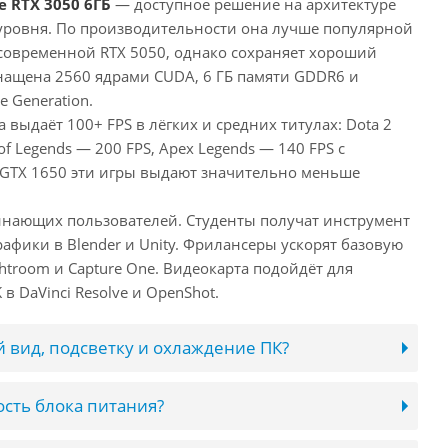
e RTX 3050 6ГБ
— доступное решение на архитектуре
уровня. По производительности она лучше популярной
 современной RTX 5050, однако сохраняет хороший
снащена 2560 ядрами CUDA, 6 ГБ памяти GDDR6 и
e Generation.
 выдаёт 100+ FPS в лёгких и средних титулах: Dota 2
of Legends — 200 FPS, Apex Legends — 140 FPS с
 GTX 1650 эти игры выдают значительно меньше
инающих пользователей. Студенты получат инструмент
афики в Blender и Unity. Фрилансеры ускорят базовую
htroom и Capture One. Видеокарта подойдёт для
в DaVinci Resolve и OpenShot.
 вид, подсветку и охлаждение ПК?
сть блока питания?