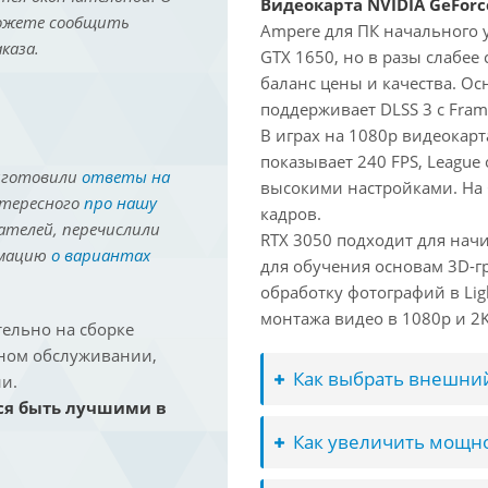
Видеокарта NVIDIA GeForc
можете сообщить
Ampere для ПК начального 
каза.
GTX 1650, но в разы слабее
баланс цены и качества. О
поддерживает DLSS 3 с Fram
В играх на 1080p видеокарта
показывает 240 FPS, League 
иготовили
ответы на
высокими настройками. На
нтересного
про нашу
кадров.
ателей, перечислили
RTX 3050 подходит для нач
рмацию
о вариантах
для обучения основам 3D-гр
обработку фотографий в Lig
монтажа видео в 1080p и 2K 
ельно на сборке
йном обслуживании,
Как выбрать внешний
и.
ся быть лучшими в
Как увеличить мощно