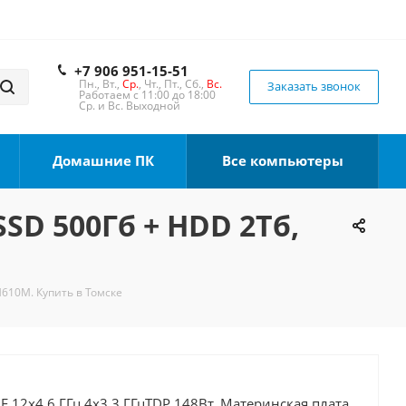
+7 906 951-15-51
Пн., Вт.,
Ср.
, Чт., Пт., Сб.,
Вс.
Заказать звонок
Работаем с 11:00 до 18:00
Ср. и Вс. Выходной
Домашние ПК
Все компьютеры
SSD 500Гб + HDD 2Тб,
H610M. Купить в Томске
0F 12x4.6 ГГц 4x3.3 ГГцTDP 148Вт, Материнская плата