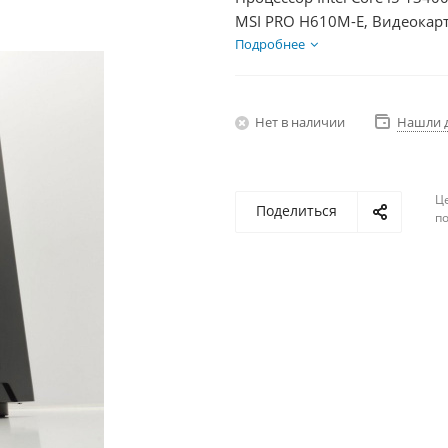
MSI PRO H610M-E, Видеокарт
SSD 500Гб + HDD 2Тб, БП 50
Подробнее
Нет в наличии
Нашли 
Ц
Поделиться
по