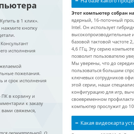
На базе какого проце
мпьютера
Этот компьютер собран на 
ядерный, 16-поточный проц
упить в 1 клик».
Intel. Он использует гибри
и нажмите кнопку
высокопроизводительные и 
детали.
базовой тактовой частоте 2
. Консультант
4,6 ГГц. Эту серию компьют
 его исполнения
позволит пользователю ув
Мы уверены, что до середин
 желаемой
пользоваться большим спро
льные пожелания.
ключевых сотрудников офис
ть и срок исполнения
этой серии, наши специали
конфигурацию для игр, вы
ПК в корзину и
своевременном профилакти
омментарии к заказу
компьютер прослужит до 10 
 вами свяжемся,
Какая видеокарта ус
тся окончательной. О