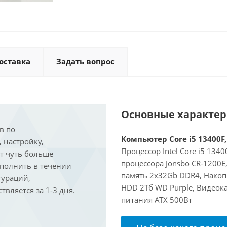
оставка
Задать вопрос
Основные характе
в по
Компьютер Core i5 13400F,
, настройку,
Процессор Intel Core i5 134
ит чуть больше
процессора Jonsbo CR-1200
ыполнить в течении
память 2x32Gb DDR4, Накоп
гураций,
HDD 2Тб WD Purple, Видеока
вляется за 1-3 дня.
питания ATX 500Вт