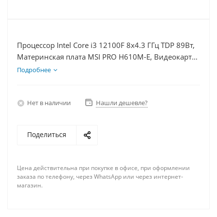
Процессор Intel Core i3 12100F 8x4.3 ГГц TDP 89Вт,
Материнская плата MSI PRO H610M-E, Видеокарта
RTX 3050 6Гб, Память DDR4 8Gb, Диски
Подробнее
SSD 500Гб, БП 500Вт
Нет в наличии
Нашли дешевле?
Поделиться
Цена действительна при покупке в офисе, при оформлении
заказа по телефону, через WhatsApp или через интернет-
магазин.