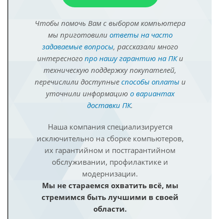
Чтобы помочь Вам с выбором компьютера
мы приготовили
ответы на часто
задаваемые вопросы
, рассказали много
интересного
про нашу гарантию на ПК
и
техническую поддержку покупателей,
перечислили доступные
способы оплаты
и
уточнили информацию
о вариантах
доставки ПК
.
Наша компания специализируется
исключительно на сборке компьютеров,
их гарантийном и постгарантийном
обслуживании, профилактике и
модернизации.
Мы не стараемся охватить всё, мы
стремимся быть лучшими в своей
области.