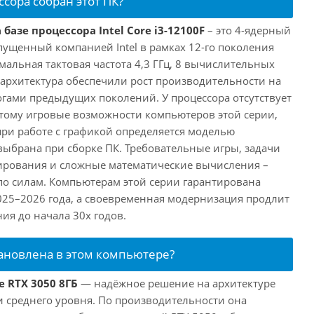
ссора собран этот ПК?
базе процессора Intel Core i3-12100F
– это 4-ядерный
пущенный компанией Intel в рамках 12-го поколения
имальная тактовая частота 4,3 ГГц, 8 вычислительных
 архитектура обеспечили рост производительности на
огами предыдущих поколений. У процессора отсутствует
этому игровые возможности компьютеров этой серии,
при работе с графикой определяется моделью
выбрана при сборке ПК. Требовательные игры, задачи
ирования и сложные математические вычисления –
 по силам. Компьютерам этой серии гарантирована
025–2026 года, а своевременная модернизация продлит
ия до начала 30х годов.
тановлена в этом компьютере?
e RTX 3050 8ГБ
— надёжное решение на архитектуре
и среднего уровня. По производительности она