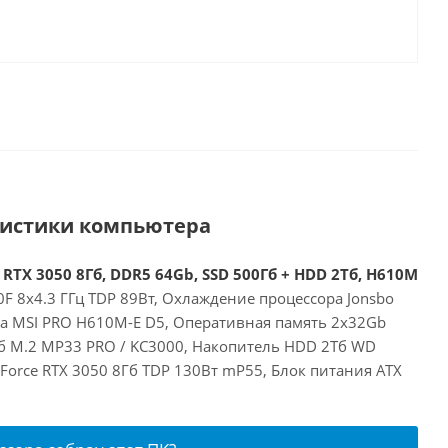
ристики компьютера
 RTX 3050 8Гб, DDR5 64Gb, SSD 500Гб + HDD 2Тб, H610M
00F 8x4.3 ГГц TDP 89Вт, Охлаждение процессора Jonsbo
та MSI PRO H610M-E D5, Оперативная память 2x32Gb
б M.2 MP33 PRO / KC3000, Накопитель HDD 2Тб WD
eForce RTX 3050 8Гб TDP 130Вт mP55, Блок питания ATX