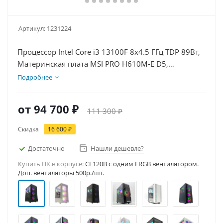
Артикул:
1231224
Процессор Intel Core i3 13100F 8x4.5 ГГц TDP 89Вт,
Материнская плата MSI PRO H610M-E D5,
Видеокарта RTX 3050 8Гб, Память DDR5 32Gb,
Подробнее
Диски SSD 500Гб, БП 600Вт
от
94 700 ₽
111 300 ₽
Скидка
16 600 ₽
Достаточно
Нашли дешевле?
Купить ПК в корпусе:
CL120B c одним FRGB вентилятором.
Доп. вентиляторы 500р./шт.