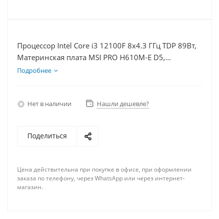
Процессор Intel Core i3 12100F 8x4.3 ГГц TDP 89Вт,
Материнская плата MSI PRO H610M-E D5,
Видеокарта RTX 3050 8Гб, Память DDR5 16Gb,
Подробнее
Диски SSD 500Гб + HDD 2Тб, БП 600Вт
Нет в наличии
Нашли дешевле?
Поделиться
Цена действительна при покупке в офисе, при оформлении
заказа по телефону, через WhatsApp или через интернет-
магазин.