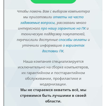
Чтобы помочь Вам с выбором компьютера
мы приготовили
ответы на часто
задаваемые вопросы
, рассказали много
интересного
про нашу гарантию на ПК
и
техническую поддержку покупателей,
перечислили доступные
способы оплаты
и
уточнили информацию
о вариантах
доставки ПК
.
Наша компания специализируется
исключительно на сборке компьютеров,
их гарантийном и постгарантийном
обслуживании, профилактике и
модернизации.
Мы не стараемся охватить всё, мы
стремимся быть лучшими в своей
области.