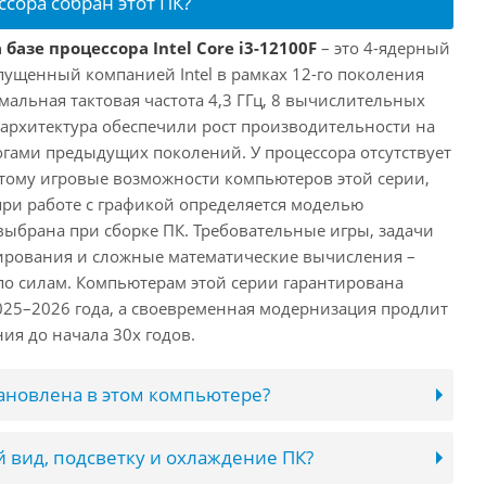
ссора собран этот ПК?
базе процессора Intel Core i3-12100F
– это 4-ядерный
пущенный компанией Intel в рамках 12-го поколения
имальная тактовая частота 4,3 ГГц, 8 вычислительных
 архитектура обеспечили рост производительности на
огами предыдущих поколений. У процессора отсутствует
этому игровые возможности компьютеров этой серии,
при работе с графикой определяется моделью
выбрана при сборке ПК. Требовательные игры, задачи
ирования и сложные математические вычисления –
 по силам. Компьютерам этой серии гарантирована
025–2026 года, а своевременная модернизация продлит
ия до начала 30х годов.
тановлена в этом компьютере?
 вид, подсветку и охлаждение ПК?