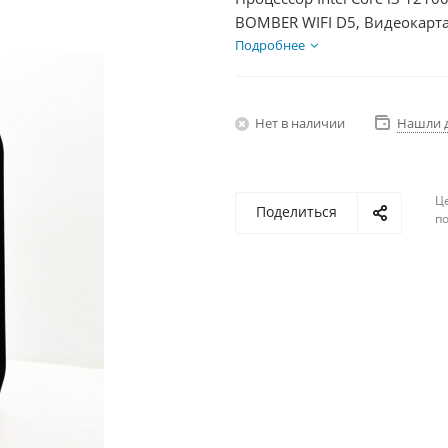
BOMBER WIFI D5, Видеокарта
SSD 500Гб + HDD 2Тб, БП 60
Подробнее
Нет в наличии
Нашли 
Ц
Поделиться
по