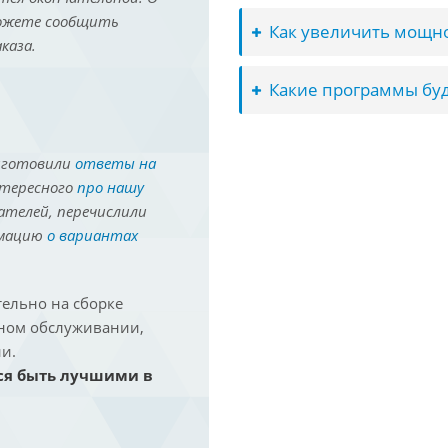
можете сообщить
Как увеличить мощно
каза.
Какие программы буд
иготовили
ответы на
нтересного
про нашу
ателей, перечислили
рмацию
о вариантах
ельно на сборке
йном обслуживании,
и.
ся быть лучшими в