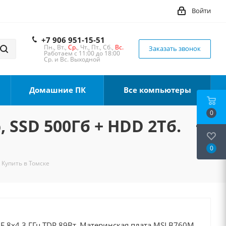
Войти
+7 906 951-15-51
Пн., Вт.,
Ср.
, Чт., Пт., Сб.,
Вс.
Заказать звонок
Работаем с 11:00 до 18:00
Ср. и Вс. Выходной
Домашние ПК
Все компьютеры
0
, SSD 500Гб + HDD 2Тб.
0
 Купить в Томске
00F 8x4.3 ГГц TDP 89Вт, Материнская плата MSI B760M