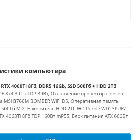
ристики компьютера
 RTX 4060Ti 8Гб, DDR5 16Gb, SSD 500Гб + HDD 2Тб
00F 8x4.3 ГГц TDP 89Вт, Охлаждение процессора Jonsbo
та MSI B760M BOMBER WIFI D5, Оперативная память
 500Гб M.2, Накопитель HDD 2Тб WD Purple WD23PURZ,
RTX 4060Ti 8Гб TDP 160Вт mP55, Блок питания ATX 600Вт