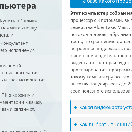
На базе какого проце
мпьютера
Этот компьютер собран на 
процессор с 8 потоками, вы
упить в 1 клик».
семейства Alder Lake. Макс
и нажмите кнопку
потоков и новая гибридная
детали.
треть, по сравнению с анал
. Консультант
встроенная видеокарта, по
 его исполнения
как и производительность 
видеокарты, которая будет 
 желаемой
проектирования, программ
льные пожелания.
такому компьютеру все это
ть и срок исполнения
высокая популярность до 2
срок полезного использован
ПК в корзину и
омментарии к заказу
Какая видеокарта ус
 вами свяжемся,
Как выбрать внешний
тся окончательной. О