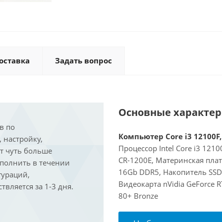
оставка
Задать вопрос
Основные характе
в по
Компьютер Core i3 12100F,
, настройку,
Процессор Intel Core i3 121
ит чуть больше
CR-1200E, Материнская пла
ыполнить в течении
16Gb DDR5, Накопитель SSD
гураций,
Видеокарта nVidia GeForce 
вляется за 1-3 дня.
80+ Bronze