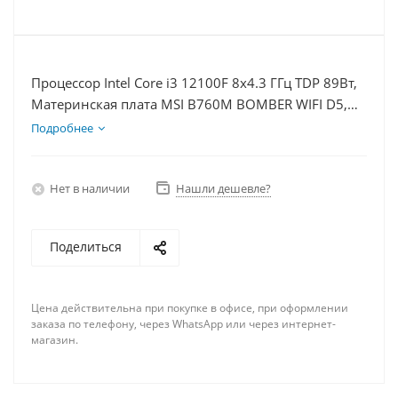
Процессор Intel Core i3 12100F 8x4.3 ГГц TDP 89Вт,
Материнская плата MSI B760M BOMBER WIFI D5,
Видеокарта RTX 4060Ti 8Гб, Память DDR5 32Gb,
Подробнее
Диски SSD 1000Гб + HDD 1Тб, БП 600Вт
Нет в наличии
Нашли дешевле?
Поделиться
Цена действительна при покупке в офисе, при оформлении
заказа по телефону, через WhatsApp или через интернет-
магазин.