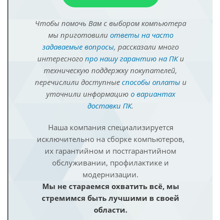
Чтобы помочь Вам с выбором компьютера
мы приготовили
ответы на часто
задаваемые вопросы
, рассказали много
интересного
про нашу гарантию на ПК
и
техническую поддержку покупателей,
перечислили доступные
способы оплаты
и
уточнили информацию
о вариантах
доставки ПК
.
Наша компания специализируется
исключительно на сборке компьютеров,
их гарантийном и постгарантийном
обслуживании, профилактике и
модернизации.
Мы не стараемся охватить всё, мы
стремимся быть лучшими в своей
области.