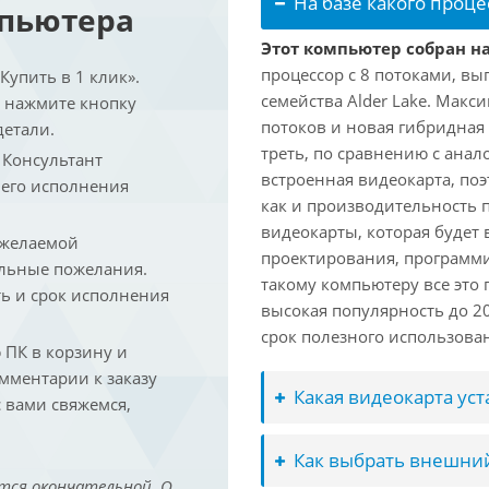
На базе какого проце
мпьютера
Этот компьютер собран на 
процессор с 8 потоками, вы
упить в 1 клик».
семейства Alder Lake. Макс
и нажмите кнопку
потоков и новая гибридная
детали.
треть, по сравнению с анал
. Консультант
встроенная видеокарта, по
 его исполнения
как и производительность 
видеокарты, которая будет 
 желаемой
проектирования, программ
льные пожелания.
такому компьютеру все это
ть и срок исполнения
высокая популярность до 2
срок полезного использован
ПК в корзину и
омментарии к заказу
Какая видеокарта ус
 вами свяжемся,
Как выбрать внешний
тся окончательной. О