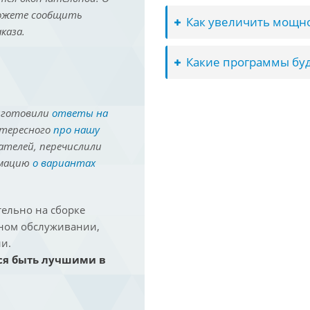
можете сообщить
Как увеличить мощно
каза.
Какие программы буд
иготовили
ответы на
нтересного
про нашу
ателей, перечислили
рмацию
о вариантах
ельно на сборке
йном обслуживании,
и.
ся быть лучшими в