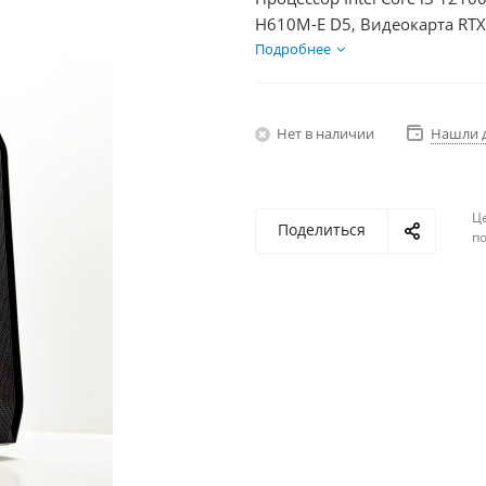
H610M-E D5, Видеокарта RTX
БП 600Вт
Подробнее
Нет в наличии
Нашли 
Ц
Поделиться
по