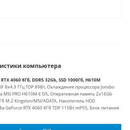
ристики компьютера
 RTX 4060 8Гб, DDR5 32Gb, SSD 1000Гб, H610M
00F 8x4.3 ГГц TDP 89Вт, Охлаждение процессора Jonsbo
та MSI PRO H610M-E D5, Оперативная память 2x16Gb
Гб M.2 Kingston/MSI/ADATA, Накопитель HDD
dia GeForce RTX 4060 8Гб TDP 115Вт mP55, Блок питания