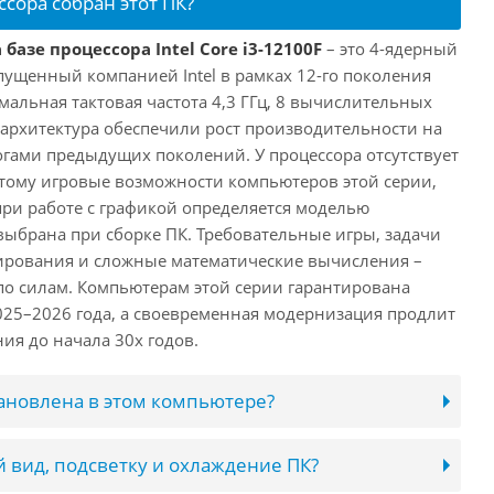
ссора собран этот ПК?
базе процессора Intel Core i3-12100F
– это 4-ядерный
пущенный компанией Intel в рамках 12-го поколения
имальная тактовая частота 4,3 ГГц, 8 вычислительных
 архитектура обеспечили рост производительности на
огами предыдущих поколений. У процессора отсутствует
этому игровые возможности компьютеров этой серии,
при работе с графикой определяется моделью
выбрана при сборке ПК. Требовательные игры, задачи
ирования и сложные математические вычисления –
 по силам. Компьютерам этой серии гарантирована
025–2026 года, а своевременная модернизация продлит
ия до начала 30х годов.
тановлена в этом компьютере?
 вид, подсветку и охлаждение ПК?