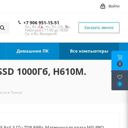
Войти
+7 906 951-15-51
Пн., Вт.,
Ср.
, Чт., Пт., Сб.,
Вс.
Заказать звонок
Работаем с 11:00 до 18:00
Ср. и Вс. Выходной
Домашние ПК
Все компьютеры
0
SSD 1000Гб, H610M.
0
пить в Томске
0F 8x4.3 ГГц TDP 89Вт, Материнская плата MSI PRO