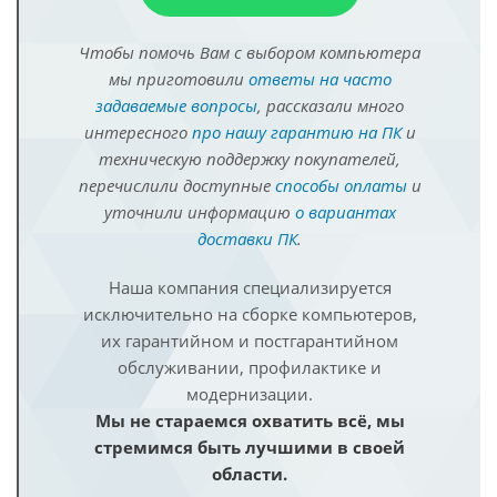
Чтобы помочь Вам с выбором компьютера
мы приготовили
ответы на часто
задаваемые вопросы
, рассказали много
интересного
про нашу гарантию на ПК
и
техническую поддержку покупателей,
перечислили доступные
способы оплаты
и
уточнили информацию
о вариантах
доставки ПК
.
Наша компания специализируется
исключительно на сборке компьютеров,
их гарантийном и постгарантийном
обслуживании, профилактике и
модернизации.
Мы не стараемся охватить всё, мы
стремимся быть лучшими в своей
области.