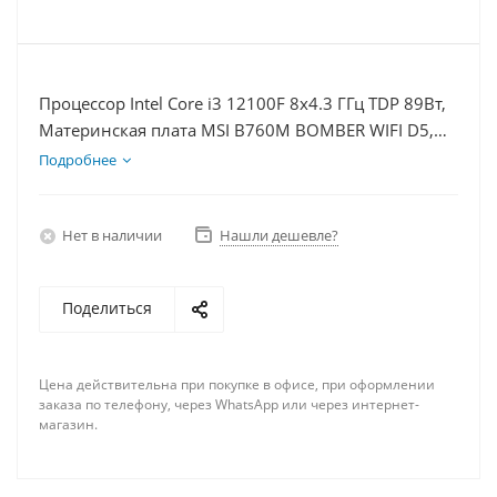
Процессор Intel Core i3 12100F 8x4.3 ГГц TDP 89Вт,
Материнская плата MSI B760M BOMBER WIFI D5,
Видеокарта RTX 4060Ti 8Гб, Память DDR5 16Gb,
Подробнее
Диски SSD 1000Гб + HDD 2Тб, БП 600Вт
Нет в наличии
Нашли дешевле?
Поделиться
Цена действительна при покупке в офисе, при оформлении
заказа по телефону, через WhatsApp или через интернет-
магазин.