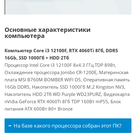
Основные характеристики
компьютера
Компьютер Core i3 12100F, RTX 4060Ti 8Гб, DDR5
16Gb, SSD 1000Гб + HDD 2Тб
Процессор Intel Core i3 12100F 8x4.3 ГГц TDP 89Вт,
Охлаждение процессора Jonsbo CR-1200E, Материнская
плата MSI B760M BOMBER WIFI D5, Оперативная память
16Gb DDR5, Накопитель SSD 1000Гб M.2 Kingston NV3,
Накопитель HDD 2Тб WD Purple WD23PURZ, Видеокарта
nVidia GeForce RTX 4060Ti 8Гб TDP 160Вт mP55, Блок
питания ATX 600Вт 80+ Bronze
На базе какого процессора собран этот ПК?