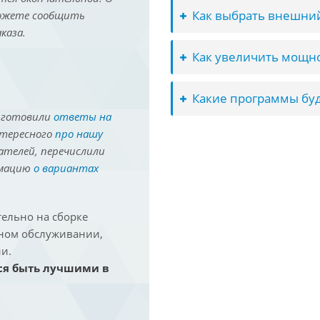
Как выбрать внешний
можете сообщить
каза.
Как увеличить мощно
Какие программы буд
иготовили
ответы на
нтересного
про нашу
ателей, перечислили
рмацию
о вариантах
ельно на сборке
йном обслуживании,
и.
ся быть лучшими в