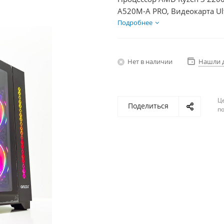
A520M-A PRO, Видеокарта Ul
HDD 2Тб, БП 400Вт
Подробнее
Нет в наличии
Нашли 
Ц
Поделиться
по