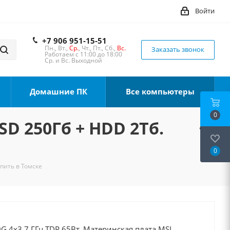
Войти
+7 906 951-15-51
Пн., Вт.,
Ср.
, Чт., Пт., Сб.,
Вс.
Заказать звонок
Работаем с 11:00 до 18:00
Ср. и Вс. Выходной
Домашние ПК
Все компьютеры
0
SD 250Гб + HDD 2Тб.
0
упить в Томске
G 4x3.7 ГГц TDP 65Вт, Материнская плата MSI