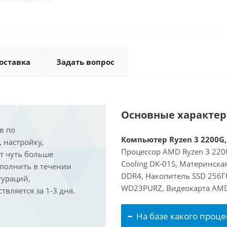
оставка
Задать вопрос
Основные характе
в по
Компьютер Ryzen 3 2200G, 
, настройку,
Процессор AMD Ryzen 3 2200
ит чуть больше
Cooling DK-01S, Материнска
ыполнить в течении
DDR4, Накопитель SSD 256Г
гураций,
WD23PURZ, Видеокарта AMD 
вляется за 1-3 дня.
На базе какого проце