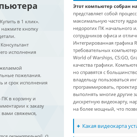
мпьютера
Этот компьютер собран на
представляет собой процесс
максимальную частоту ядра 
упить в 1 клик».
недорогих ПК начального и
и нажмите кнопку
сотрудников офиса и отлич
детали.
Интегрированная графика Ra
. Консультант
требовательных компьютерных
 его исполнения
World of Warships, CS:GO, G
качества графики. Компьют
 желаемой
но справятся с большинст
льные пожелания.
владельцу пользоваться инт
ть и срок исполнения
программировать, проектир
выполнять многие другие з
ПК в корзину и
дискретную видеокарту, на
омментарии к заказу
на более мощный, что позв
 вами свяжемся,
Какая видеокарта ус
тся окончательной. О