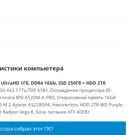
ристики компьютера
UltraHD 1Гб, DDR4 16Gb, SSD 250Гб + HDD 2Тб
G 4x3.7 ГГц TDP 65Вт, Охлаждение процессора ID-
я плата MSI A520M-A PRO, Оперативная память 16Gb
б M.2 Apacer AS2280P4, Накопитель HDD 2Тб WD Purple
Radeon Vega 8, Блок питания ATX 400Вт
ссора собран этот ПК?