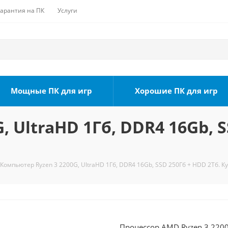
Гарантия на ПК
Услуги
Мощные ПК для игр
Хорошие ПК для игр
 UltraHD 1Гб, DDR4 16Gb, S
Компьютер Ryzen 3 2200G, UltraHD 1Гб, DDR4 16Gb, SSD 250Гб + HDD 2Тб. К
Процессор AMD Ryzen 3 2200