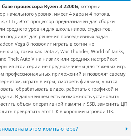
 базе процессора Ryzen 3 2200G
, который
ор начального уровня, имеет 4 ядра и 4 потока,
3,7 ГГц. Этот процессор предназначен для сборки
ли среднего уровня для школьников, студентов,
но подойдет для решения повседневных задач.
deon Vega 8 позволит играть в сотни не
 игр, таких как Dota 2, War Thunder, World of Tanks,
rand Theft Auto V на низких или средних настройках
еры из этой серии не предназначены для тяжелых игр,
вом профессиональных приложений и позволят своему
ернетом, играть в игры, смотреть фильмы, учится
овать, обрабатывать видео, работать с графикой и
адачи. В дальнейшем есть возможность установить
растить объем оперативной памяти и SSD, заменить ЦП
олить превратить этот ПК в хороший игровой ПК.
тановлена в этом компьютере?