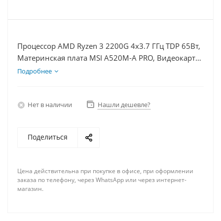
Процессор AMD Ryzen 3 2200G 4x3.7 ГГц TDP 65Вт,
Материнская плата MSI A520M-A PRO, Видеокарта
UltraHD 1Гб, Память DDR4 8Gb, Диски SSD 250Гб,
Подробнее
БП 400Вт
Нет в наличии
Нашли дешевле?
Поделиться
Цена действительна при покупке в офисе, при оформлении
заказа по телефону, через WhatsApp или через интернет-
магазин.