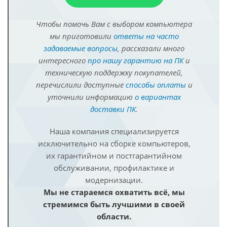
Чтобы помочь Вам с выбором компьютера
мы приготовили
ответы на часто
задаваемые вопросы
, рассказали много
интересного
про нашу гарантию на ПК
и
техническую поддержку покупателей,
перечислили доступные
способы оплаты
и
уточнили информацию
о вариантах
доставки ПК
.
Наша компания специализируется
исключительно на сборке компьютеров,
их гарантийном и постгарантийном
обслуживании, профилактике и
модернизации.
Мы не стараемся охватить всё, мы
стремимся быть лучшими в своей
области.