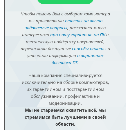
Чтобы помочь Вам с выбором компьютера
мы приготовили
ответы на часто
задаваемые вопросы
, рассказали много
интересного
про нашу гарантию на ПК
и
техническую поддержку покупателей,
перечислили доступные
способы оплаты
и
уточнили информацию
о вариантах
доставки ПК
.
Наша компания специализируется
исключительно на сборке компьютеров,
их гарантийном и постгарантийном
обслуживании, профилактике и
модернизации.
Мы не стараемся охватить всё, мы
стремимся быть лучшими в своей
области.