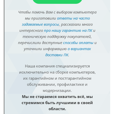
Чтобы помочь Вам с выбором компьютера
мы приготовили
ответы на часто
задаваемые вопросы
, рассказали много
интересного
про нашу гарантию на ПК
и
техническую поддержку покупателей,
перечислили доступные
способы оплаты
и
уточнили информацию
о вариантах
доставки ПК
.
Наша компания специализируется
исключительно на сборке компьютеров,
их гарантийном и постгарантийном
обслуживании, профилактике и
модернизации.
Мы не стараемся охватить всё, мы
стремимся быть лучшими в своей
области.