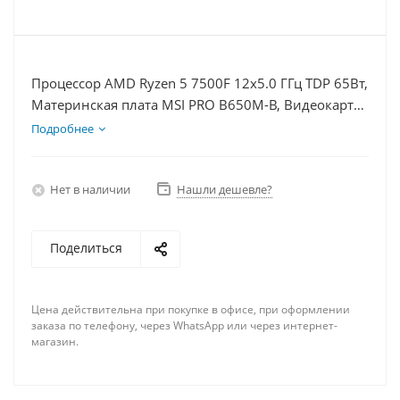
Процессор AMD Ryzen 5 7500F 12x5.0 ГГц TDP 65Вт,
Материнская плата MSI PRO B650M-B, Видеокарта
GTX 1650 4Гб, Память DDR5 64Gb, Диски SSD
Подробнее
1000Гб, БП 500Вт
Нет в наличии
Нашли дешевле?
Поделиться
Цена действительна при покупке в офисе, при оформлении
заказа по телефону, через WhatsApp или через интернет-
магазин.