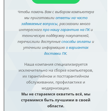
Чтобы помочь Вам с выбором компьютера
мы приготовили
ответы на часто
задаваемые вопросы
, рассказали много
интересного
про нашу гарантию на ПК
и
техническую поддержку покупателей,
перечислили доступные
способы оплаты
и
уточнили информацию
о вариантах
доставки ПК
.
Наша компания специализируется
исключительно на сборке компьютеров,
их гарантийном и постгарантийном
обслуживании, профилактике и
модернизации.
Мы не стараемся охватить всё, мы
стремимся быть лучшими в своей
области.