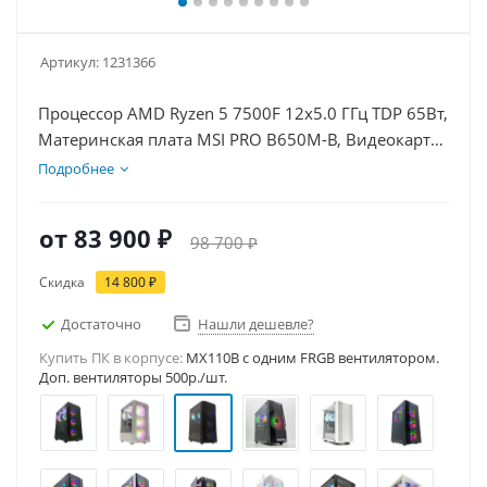
Артикул:
1231366
Процессор AMD Ryzen 5 7500F 12x5.0 ГГц TDP 65Вт,
Материнская плата MSI PRO B650M-B, Видеокарта
GT 1030 2Гб, Память DDR5 32Gb, Диски SSD
Подробнее
1000Гб, БП 500Вт
от
83 900 ₽
98 700 ₽
Скидка
14 800 ₽
Достаточно
Нашли дешевле?
Купить ПК в корпусе:
MX110B c одним FRGB вентилятором.
Доп. вентиляторы 500р./шт.