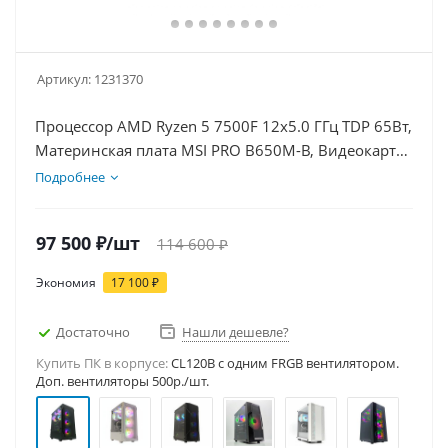
Артикул:
1231370
Процессор AMD Ryzen 5 7500F 12x5.0 ГГц TDP 65Вт,
Материнская плата MSI PRO B650M-B, Видеокарта
GT 1030 2Гб, Память DDR5 32Gb, Диски SSD
Подробнее
1000Гб + HDD 1Тб, БП 500Вт
97 500
₽
/шт
114 600
₽
Экономия
17 100
₽
Достаточно
Нашли дешевле?
Купить ПК в корпусе:
CL120B c одним FRGB вентилятором.
Доп. вентиляторы 500р./шт.