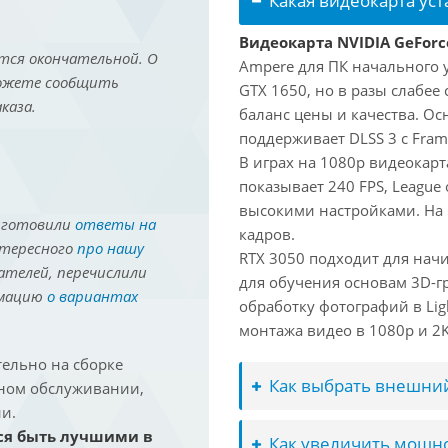
Какая видеокарта ус
Видеокарта NVIDIA GeForc
тся окончательной. О
Ampere для ПК начального 
можете сообщить
GTX 1650, но в разы слабее
каза.
баланс цены и качества. О
поддерживает DLSS 3 с Fram
В играх на 1080p видеокарта
показывает 240 FPS, League 
высокими настройками. На
иготовили
ответы на
кадров.
нтересного
про нашу
RTX 3050 подходит для нач
ателей, перечислили
для обучения основам 3D-гр
рмацию
о вариантах
обработку фотографий в Lig
монтажа видео в 1080p и 2K 
ельно на сборке
Как выбрать внешний
йном обслуживании,
и.
ся быть лучшими в
Как увеличить мощно