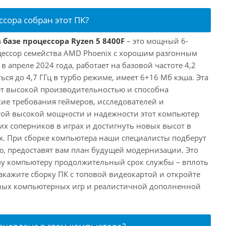
ссора собран этот ПК?
 базе процессора Ryzen 5 8400F
– это мощный 6-
ессор семейства AMD Phoenix с хорошим разгонным
апреле 2024 года, работает на базовой частоте 4,2
ься до 4,7 ГГц в турбо режиме, имеет 6+16 Мб кэша. Эта
т высокой производительностью и способна
ие требования геймеров, исследователей и
этой высокой мощности и надежности этот компьютер
их соперников в играх и достигнуть новых высот в
. При сборке компьютера наши специалисты подберут
, предоставят вам план будущей модернизации. Это
му компьютеру продолжительный срок службы – вплоть
акажите сборку ПК с топовой видеокартой и откройте
нных компьютерных игр и реалистичной дополненной