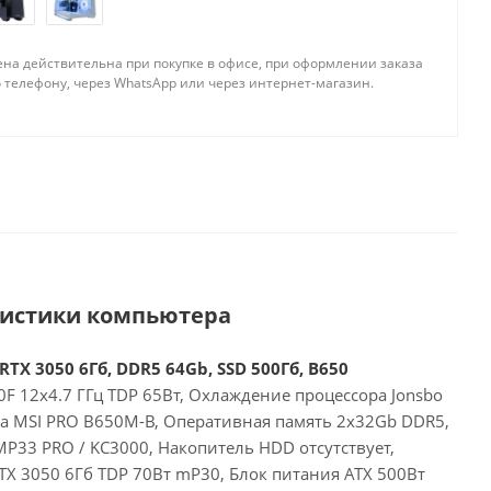
ена действительна при покупке в офисе, при оформлении заказа
 телефону, через WhatsApp или через интернет-магазин.
ристики компьютера
RTX 3050 6Гб, DDR5 64Gb, SSD 500Гб, B650
F 12x4.7 ГГц TDP 65Вт, Охлаждение процессора Jonsbo
та MSI PRO B650M-B, Оперативная память 2x32Gb DDR5,
P33 PRO / KC3000, Накопитель HDD отсутствует,
RTX 3050 6Гб TDP 70Вт mP30, Блок питания ATX 500Вт