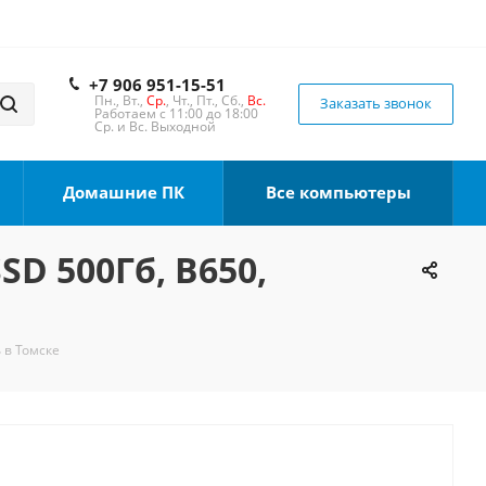
+7 906 951-15-51
Пн., Вт.,
Ср.
, Чт., Пт., Сб.,
Вс.
Заказать звонок
Работаем с 11:00 до 18:00
Ср. и Вс. Выходной
Домашние ПК
Все компьютеры
SD 500Гб, B650,
 в Томске