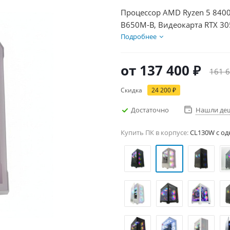
Процессор AMD Ryzen 5 8400
B650M-B, Видеокарта RTX 30
500Вт
Подробнее
от
137 400 ₽
161 6
Скидка
24 200 ₽
Достаточно
Нашли де
Купить ПК в корпусе:
CL130W c од