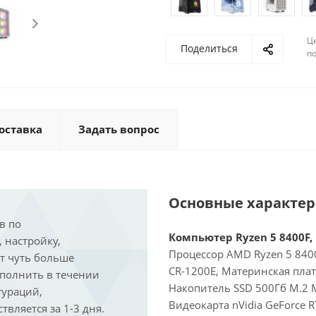
Ц
Поделиться
по
оставка
Задать вопрос
Основные характе
в по
Компьютер Ryzen 5 8400F, 
, настройку,
Процессор AMD Ryzen 5 8400
ит чуть больше
CR-1200E, Материнская пла
ыполнить в течении
Накопитель SSD 500Гб M.2 M
гураций,
Видеокарта nVidia GeForce 
вляется за 1-3 дня.