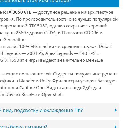
тановлена в этом компьютере?
e RTX 3050 6ГБ
— доступное решение на архитектуре
уровня. По производительности она лучше популярной
 современной RTX 5050, однако сохраняет хороший
снащена 2560 ядрами CUDA, 6 ГБ памяти GDDR6 и
e Generation.
 выдаёт 100+ FPS в лёгких и средних титулах: Dota 2
of Legends — 200 FPS, Apex Legends — 140 FPS с
 GTX 1650 эти игры выдают значительно меньше
инающих пользователей. Студенты получат инструмент
афики в Blender и Unity. Фрилансеры ускорят базовую
htroom и Capture One. Видеокарта подойдёт для
в DaVinci Resolve и OpenShot.
 вид, подсветку и охлаждение ПК?
сть блока питания?