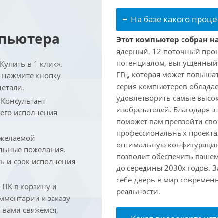
На базе какого проце
мпьютера
Этот компьютер собран на
ядерный, 12-поточный проц
потенциалом, выпущенный в 
упить в 1 клик».
ГГц, которая может повышат
и нажмите кнопку
серия компьютеров обладае
детали.
удовлетворить самые высок
. Консультант
изобретателей. Благодаря 
 его исполнения
поможет вам превзойти сво
профессиональных проектах
 желаемой
оптимальную конфигурацию
льные пожелания.
позволит обеспечить ваше
ть и срок исполнения
до середины 2030х годов. З
себе дверь в мир совреме
ПК в корзину и
реальности.
омментарии к заказу
 вами свяжемся,