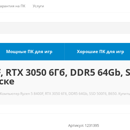
Гарантия на ПК
Услуги
Мощные ПК для игр
Хорошие ПК для игр
 RTX 3050 6Гб, DDR5 64Gb, S
ске
Компьютер Ryzen 5 8400F, RTX 3050 6Гб, DDR5 64Gb, SSD 500Гб, B650. Купить
Артикул:
1231395