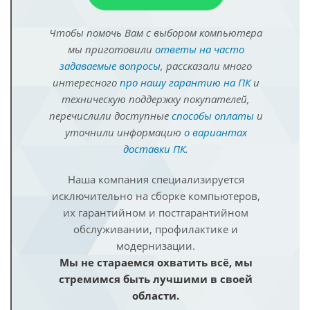
Чтобы помочь Вам с выбором компьютера
мы приготовили
ответы на часто
задаваемые вопросы
, рассказали много
интересного
про нашу гарантию на ПК
и
техническую поддержку покупателей,
перечислили доступные
способы оплаты
и
уточнили информацию
о вариантах
доставки ПК
.
Наша компания специализируется
исключительно на сборке компьютеров,
их гарантийном и постгарантийном
обслуживании, профилактике и
модернизации.
Мы не стараемся охватить всё, мы
стремимся быть лучшими в своей
области.