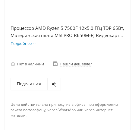
Процессор AMD Ryzen 5 7500F 12x5.0 ГГц TDP 65Вт,
Материнская плата MSI PRO B650M-B, Видеокарта
GT 1030 2Гб, Память DDR5 32Gb, Диски SSD 500Гб
Подробнее
+ HDD 1Тб, БП 500Вт
Нет в наличии
Нашли дешевле?
Поделиться
Цена действительна при покупке в офисе, при оформлении
заказа по телефону, через WhatsApp или через интернет-
магазин.