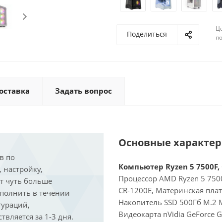
Ц
Поделиться
по
оставка
Задать вопрос
Основные характе
в по
Компьютер Ryzen 5 7500F, 
, настройку,
Процессор AMD Ryzen 5 7500
ит чуть больше
CR-1200E, Материнская пла
ыполнить в течении
Накопитель SSD 500Гб M.2 M
гураций,
Видеокарта nVidia GeForce 
вляется за 1-3 дня.