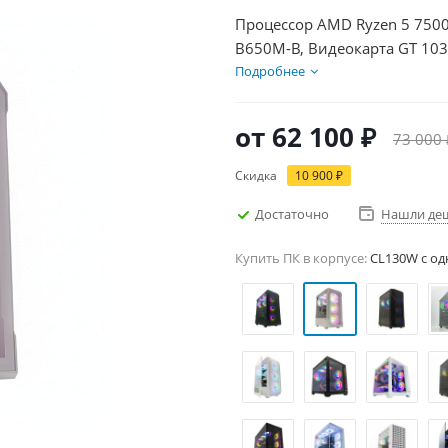
Процессор AMD Ryzen 5 7500
B650M-B, Видеокарта GT 103
500Вт
Подробнее
от
62 100 ₽
73 000 
Скидка
10 900 ₽
Достаточно
Нашли де
Купить ПК в корпусе:
CL130W c од