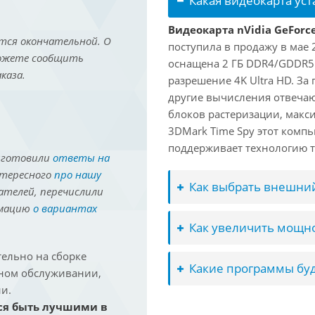
Какая видеокарта ус
Видеокарта nVidia GeForc
тся окончательной. О
поступила в продажу в мае 2
можете сообщить
оснащена 2 ГБ DDR4/GDDR5
каза.
разрешение 4K Ultra HD. За
другие вычисления отвечают
блоков растеризации, макс
3DMark Time Spy этот компь
поддерживает технологию т
иготовили
ответы на
нтересного
про нашу
Как выбрать внешний
ателей, перечислили
рмацию
о вариантах
Как увеличить мощно
ельно на сборке
Какие программы буд
йном обслуживании,
и.
ся быть лучшими в