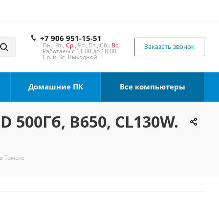
+7 906 951-15-51
Пн., Вт.,
Ср.
, Чт., Пт., Сб.,
Вс.
Заказать звонок
Работаем с 11:00 до 18:00
Ср. и Вс. Выходной
Домашние ПК
Все компьютеры
D 500Гб, B650, CL130W.
 в Томске