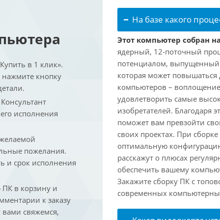
На базе какого проце
мпьютера
Этот компьютер собран на
ядерный, 12-поточный проц
потенциалом, выпущенный в 
упить в 1 клик».
которая может повышаться д
и нажмите кнопку
компьютеров – воплощение
детали.
удовлетворить самые высок
. Консультант
изобретателей. Благодаря 
 его исполнения
поможет вам превзойти сво
своих проектах. При сборк
 желаемой
оптимальную конфигурацию
льные пожелания.
расскажут о плюсах регуляр
ть и срок исполнения
обеспечить вашему компьют
Закажите сборку ПК с топов
ПК в корзину и
современных компьютерных
омментарии к заказу
 вами свяжемся,