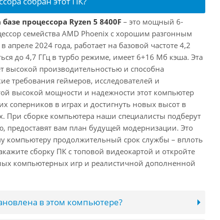
ссора собран этот ПК?
 базе процессора Ryzen 5 8400F
– это мощный 6-
ессор семейства AMD Phoenix с хорошим разгонным
апреле 2024 года, работает на базовой частоте 4,2
ься до 4,7 ГГц в турбо режиме, имеет 6+16 Мб кэша. Эта
т высокой производительностью и способна
ие требования геймеров, исследователей и
этой высокой мощности и надежности этот компьютер
их соперников в играх и достигнуть новых высот в
. При сборке компьютера наши специалисты подберут
, предоставят вам план будущей модернизации. Это
му компьютеру продолжительный срок службы – вплоть
акажите сборку ПК с топовой видеокартой и откройте
нных компьютерных игр и реалистичной дополненной
тановлена в этом компьютере?