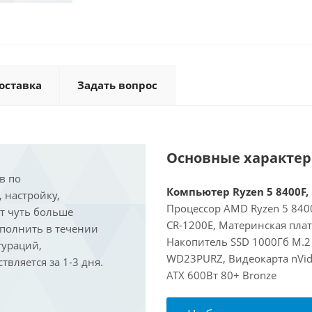
оставка
Задать вопрос
Основные характе
в по
Компьютер Ryzen 5 8400F, 
, настройку,
Процессор AMD Ryzen 5 8400
ит чуть больше
CR-1200E, Материнская пла
ыполнить в течении
Накопитель SSD 1000Гб M.2
гураций,
WD23PURZ, Видеокарта nVidi
вляется за 1-3 дня.
ATX 600Вт 80+ Bronze