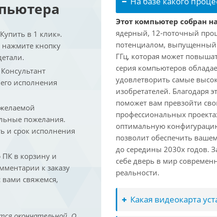
На базе какого проце
мпьютера
Этот компьютер собран на
ядерный, 12-поточный проц
упить в 1 клик».
потенциалом, выпущенный в 
и нажмите кнопку
ГГц, которая может повышат
детали.
серия компьютеров обладае
. Консультант
удовлетворить самые высок
 его исполнения
изобретателей. Благодаря 
поможет вам превзойти сво
 желаемой
профессиональных проектах
льные пожелания.
оптимальную конфигурацию
ть и срок исполнения
позволит обеспечить ваше
до середины 2030х годов. З
ПК в корзину и
себе дверь в мир совреме
омментарии к заказу
реальности.
 вами свяжемся,
Какая видеокарта ус
тся окончательной. О