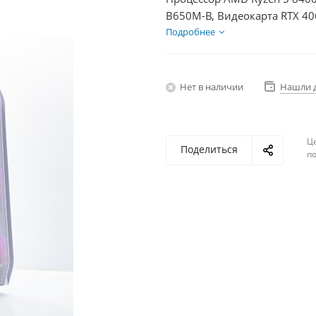
B650M-B, Видеокарта RTX 40
HDD 2Тб, БП 600Вт
Подробнее
Нет в наличии
Нашли 
Ц
Поделиться
по