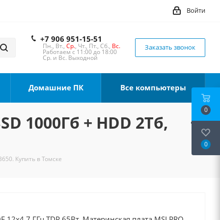
Войти
+7 906 951-15-51
Пн., Вт.,
Ср.
, Чт., Пт., Сб.,
Вс.
Заказать звонок
Работаем с 11:00 до 18:00
Ср. и Вс. Выходной
Домашние ПК
Все компьютеры
0
SSD 1000Гб + HDD 2Тб,
0
B650. Купить в Томске
F 12x4.7 ГГц TDP 65Вт, Материнская плата MSI PRO