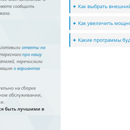
Как выбрать внешний
можете сообщить
каза.
Как увеличить мощно
Какие программы буд
иготовили
ответы на
нтересного
про нашу
ателей, перечислили
рмацию
о вариантах
ельно на сборке
йном обслуживании,
и.
ся быть лучшими в