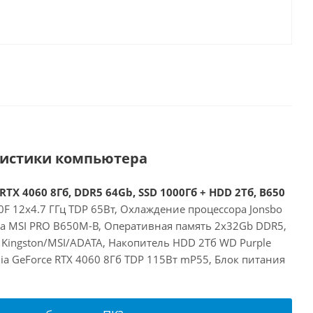
ристики компьютера
RTX 4060 8Гб, DDR5 64Gb, SSD 1000Гб + HDD 2Тб, B650
F 12x4.7 ГГц TDP 65Вт, Охлаждение процессора Jonsbo
та MSI PRO B650M-B, Оперативная память 2x32Gb DDR5,
 Kingston/MSI/ADATA, Накопитель HDD 2Тб WD Purple
a GeForce RTX 4060 8Гб TDP 115Вт mP55, Блок питания