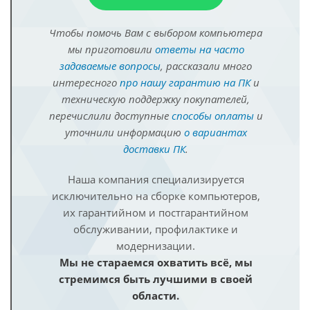
Чтобы помочь Вам с выбором компьютера
мы приготовили
ответы на часто
задаваемые вопросы
, рассказали много
интересного
про нашу гарантию на ПК
и
техническую поддержку покупателей,
перечислили доступные
способы оплаты
и
уточнили информацию
о вариантах
доставки ПК
.
Наша компания специализируется
исключительно на сборке компьютеров,
их гарантийном и постгарантийном
обслуживании, профилактике и
модернизации.
Мы не стараемся охватить всё, мы
стремимся быть лучшими в своей
области.