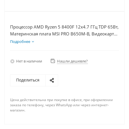
Процессор AMD Ryzen 5 8400F 12x4.7 ГГц TDP 65Вт,
Материнская плата MSI PRO B650M-B, Видеокарта
RTX 4060Ti 8Гб, Память DDR5 32Gb, Диски SSD
Подробнее
1000Гб + HDD 1Тб, БП 600Вт
Нет в наличии
Нашли дешевле?
Поделиться
Цена действительна при покупке в офисе, при оформлении
заказа по телефону, через WhatsApp или через интернет-
магазин.