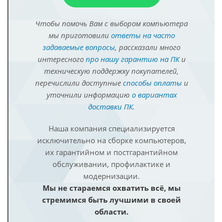
Чтобы помочь Вам с выбором компьютера
мы приготовили
ответы на часто
задаваемые вопросы
, рассказали много
интересного
про нашу гарантию на ПК
и
техническую поддержку покупателей,
перечислили доступные
способы оплаты
и
уточнили информацию
о вариантах
доставки ПК
.
Наша компания специализируется
исключительно на сборке компьютеров,
их гарантийном и постгарантийном
обслуживании, профилактике и
модернизации.
Мы не стараемся охватить всё, мы
стремимся быть лучшими в своей
области.