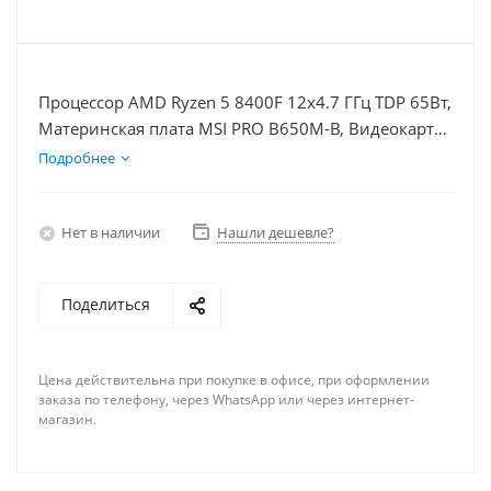
Процессор AMD Ryzen 5 8400F 12x4.7 ГГц TDP 65Вт,
Материнская плата MSI PRO B650M-B, Видеокарта
RTX 3050 8Гб, Память DDR5 16Gb, Диски
Подробнее
SSD 500Гб + HDD 1Тб, БП 600Вт
Нет в наличии
Нашли дешевле?
Поделиться
Цена действительна при покупке в офисе, при оформлении
заказа по телефону, через WhatsApp или через интернет-
магазин.