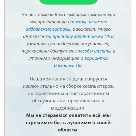
Чтобы помочь Вам с выбором компьютера
мы приготовили
ответы на часто
задаваемые вопросы
, рассказали много
интересного
про нашу гарантию на ПК
и
техническую поддержку покупателей,
перечислили доступные
способы оплаты
и
уточнили информацию
о вариантах
доставки ПК
.
Наша компания специализируется
исключительно на сборке компьютеров,
их гарантийном и постгарантийном
обслуживании, профилактике и
модернизации.
Мы не стараемся охватить всё, мы
стремимся быть лучшими в своей
области.