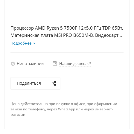
Процессор AMD Ryzen 5 7500F 12x5.0 ГГц TDP 65Вт,
Материнская плата MSI PRO B650M-B, Видеокарта
RTX 3050 8Гб, Память DDR5 16Gb, Диски
Подробнее
SSD 500Гб + HDD 1Тб, БП 600Вт
Нет в наличии
Нашли дешевле?
Поделиться
Цена действительна при покупке в офисе, при оформлении
заказа по телефону, через WhatsApp или через интернет-
магазин.