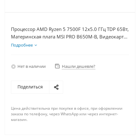
Процессор AMD Ryzen 5 7500F 12x5.0 ГГц TDP 65Вт,
Материнская плата MSI PRO B650M-B, Видеокарта
RTX 3050 8Гб, Память DDR5 16Gb, Диски
Подробнее
SSD 500Гб + HDD 2Тб, БП 600Вт
Нет в наличии
Нашли дешевле?
Поделиться
Цена действительна при покупке в офисе, при оформлении
заказа по телефону, через WhatsApp или через интернет-
магазин.