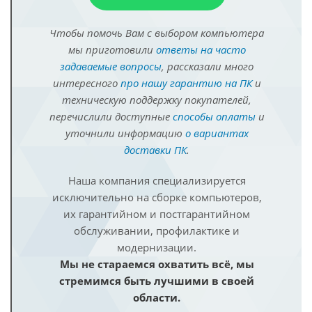
Чтобы помочь Вам с выбором компьютера
мы приготовили
ответы на часто
задаваемые вопросы
, рассказали много
интересного
про нашу гарантию на ПК
и
техническую поддержку покупателей,
перечислили доступные
способы оплаты
и
уточнили информацию
о вариантах
доставки ПК
.
Наша компания специализируется
исключительно на сборке компьютеров,
их гарантийном и постгарантийном
обслуживании, профилактике и
модернизации.
Мы не стараемся охватить всё, мы
стремимся быть лучшими в своей
области.