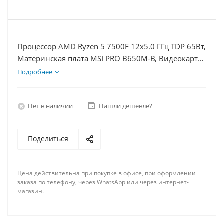
Процессор AMD Ryzen 5 7500F 12x5.0 ГГц TDP 65Вт,
Материнская плата MSI PRO B650M-B, Видеокарта
RTX 3050 8Гб, Память DDR5 32Gb, Диски
Подробнее
SSD 500Гб + HDD 1Тб, БП 600Вт
Нет в наличии
Нашли дешевле?
Поделиться
Цена действительна при покупке в офисе, при оформлении
заказа по телефону, через WhatsApp или через интернет-
магазин.