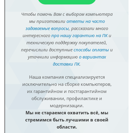
Чтобы помочь Вам с выбором компьютера
мы приготовили
ответы на часто
задаваемые вопросы
, рассказали много
интересного
про нашу гарантию на ПК
и
техническую поддержку покупателей,
перечислили доступные
способы оплаты
и
уточнили информацию
о вариантах
доставки ПК
.
Наша компания специализируется
исключительно на сборке компьютеров,
их гарантийном и постгарантийном
обслуживании, профилактике и
модернизации.
Мы не стараемся охватить всё, мы
стремимся быть лучшими в своей
области.