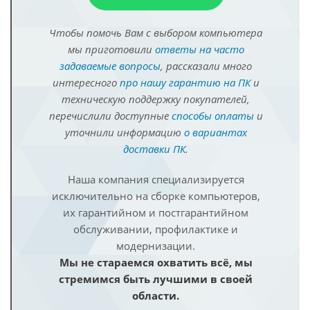
Чтобы помочь Вам с выбором компьютера
мы приготовили
ответы на часто
задаваемые вопросы
, рассказали много
интересного
про нашу гарантию на ПК
и
техническую поддержку покупателей,
перечислили доступные
способы оплаты
и
уточнили информацию
о вариантах
доставки ПК
.
Наша компания специализируется
исключительно на сборке компьютеров,
их гарантийном и постгарантийном
обслуживании, профилактике и
модернизации.
Мы не стараемся охватить всё, мы
стремимся быть лучшими в своей
области.