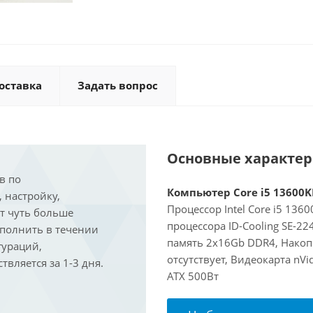
оставка
Задать вопрос
Основные характе
в по
Компьютер Core i5 13600KF
, настройку,
Процессор Intel Core i5 136
ит чуть больше
процессора ID-Cooling SE-2
ыполнить в течении
память 2x16Gb DDR4, Накоп
гураций,
отсутствует, Видеокарта nVi
вляется за 1-3 дня.
ATX 500Вт