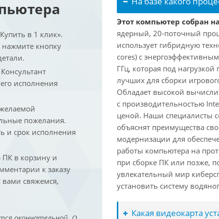
На базе какого проце
мпьютера
Этот компьютер собран на 
ядерный, 20-поточный проце
упить в 1 клик».
использует гибридную техн
и нажмите кнопку
cores) с энергоэффективными
детали.
ГГц, которая под нагрузкой 
. Консультант
лучших для сборки игрового
 его исполнения
Обладает высокой вычислит
с производительностью Inte
 желаемой
ценой. Наши специалисты с
льные пожелания.
объяснят преимущества св
ть и срок исполнения
модернизации для обеспеч
работы компьютера на прот
ПК в корзину и
при сборке ПК или позже, п
омментарии к заказу
увлекательный мир киберс
 вами свяжемся,
установить систему водяно
Какая видеокарта ус
тся окончательной. О