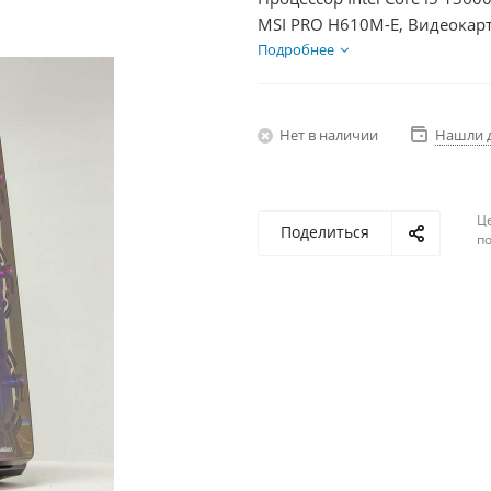
MSI PRO H610M-E, Видеокарт
SSD 250Гб, БП 500Вт
Подробнее
Нет в наличии
Нашли 
Ц
Поделиться
по