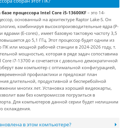
ссора собран этот ПК?
базе процессора Intel Core i5-13600KF
– это 14-
ссор, основанный на архитектуре Raptor Lake-S. Он
ологию, комбинируя высокопроизводительные ядра (P-
 ядрами (E-cores) , имеет базовую тактовую частоту 3,5
повышается до 5,1 ГГц. Этот процессор будет одним из
 ПК или мощной рабочей станции в 2024-2026 году, т.
ельной мощностью, которая в ряде задач сопоставима
l Core i7-13700 и сочетается с довольно демократичной
оберут вам компьютер с оптимальной конфигурацией,
оевременной профилактики и предложат план
ения длительной, продуктивной и бесперебойной
яжении многих лет. Установка хорошей видеокарты,
озволит вам без компромиссов погрузиться в
порта. Для компьютеров данной серии будет нелишним
го охлаждения.
тановлена в этом компьютере?