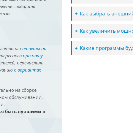
можете сообщить
Как выбрать внешний
каза.
Как увеличить мощно
Какие программы буд
иготовили
ответы на
нтересного
про нашу
ателей, перечислили
рмацию
о вариантах
ельно на сборке
йном обслуживании,
и.
ся быть лучшими в