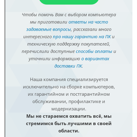
Чтобы помочь Вам с выбором компьютера
мы приготовили
ответы на часто
задаваемые вопросы
, рассказали много
интересного
про нашу гарантию на ПК
и
техническую поддержку покупателей,
перечислили доступные
способы оплаты
и
уточнили информацию
о вариантах
доставки ПК
.
Наша компания специализируется
исключительно на сборке компьютеров,
их гарантийном и постгарантийном
обслуживании, профилактике и
модернизации.
Мы не стараемся охватить всё, мы
стремимся быть лучшими в своей
области.