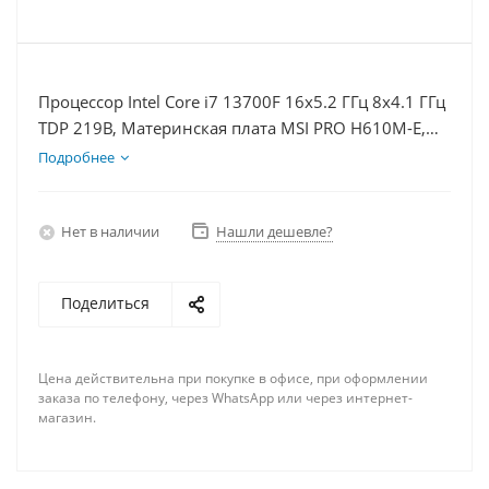
Процессор Intel Core i7 13700F 16x5.2 ГГц 8x4.1 ГГц
TDP 219В, Материнская плата MSI PRO H610M-E,
Видеокарта GTX 1650 4Гб, Память DDR4 64Gb,
Подробнее
Диски SSD 250Гб, БП 500Вт
Нет в наличии
Нашли дешевле?
Поделиться
Цена действительна при покупке в офисе, при оформлении
заказа по телефону, через WhatsApp или через интернет-
магазин.