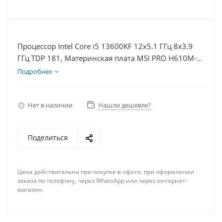
Процессор Intel Core i5 13600KF 12x5.1 ГГц 8x3.9
ГГц TDP 181, Материнская плата MSI PRO H610M-E,
Видеокарта RTX 3050 6Гб, Память DDR4 64Gb,
Подробнее
Диски SSD 250Гб, БП 500Вт
Нет в наличии
Нашли дешевле?
Поделиться
Цена действительна при покупке в офисе, при оформлении
заказа по телефону, через WhatsApp или через интернет-
магазин.