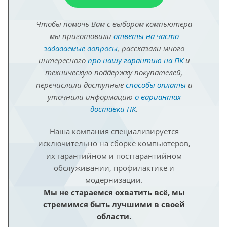
Чтобы помочь Вам с выбором компьютера
мы приготовили
ответы на часто
задаваемые вопросы
, рассказали много
интересного
про нашу гарантию на ПК
и
техническую поддержку покупателей,
перечислили доступные
способы оплаты
и
уточнили информацию
о вариантах
доставки ПК
.
Наша компания специализируется
исключительно на сборке компьютеров,
их гарантийном и постгарантийном
обслуживании, профилактике и
модернизации.
Мы не стараемся охватить всё, мы
стремимся быть лучшими в своей
области.