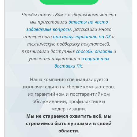
Чтобы помочь Вам с выбором компьютера
мы приготовили
ответы на часто
задаваемые вопросы
, рассказали много
интересного
про нашу гарантию на ПК
и
техническую поддержку покупателей,
перечислили доступные
способы оплаты
и
уточнили информацию
о вариантах
доставки ПК
.
Наша компания специализируется
исключительно на сборке компьютеров,
их гарантийном и постгарантийном
обслуживании, профилактике и
модернизации.
Мы не стараемся охватить всё, мы
стремимся быть лучшими в своей
области.