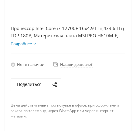
Процессор Intel Core i7 12700F 16x4.9 ГГц 4x3.6 ГГц
TDP 180В, Материнская плата MSI PRO H610M-E,
Видеокарта GTX 1650 4Гб, Память DDR4 8Gb,
Подробнее
Диски SSD 1000Гб, БП 500Вт
Нет в наличии
Нашли дешевле?
Поделиться
Цена действительна при покупке в офисе, при оформлении
заказа по телефону, через WhatsApp или через интернет-
магазин.