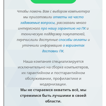
Чтобы помочь Вам с выбором компьютера
мы приготовили
ответы на часто
задаваемые вопросы
, рассказали много
интересного
про нашу гарантию на ПК
и
техническую поддержку покупателей,
перечислили доступные
способы оплаты
и
уточнили информацию
о вариантах
доставки ПК
.
Наша компания специализируется
исключительно на сборке компьютеров,
их гарантийном и постгарантийном
обслуживании, профилактике и
модернизации.
Мы не стараемся охватить всё, мы
стремимся быть лучшими в своей
области.