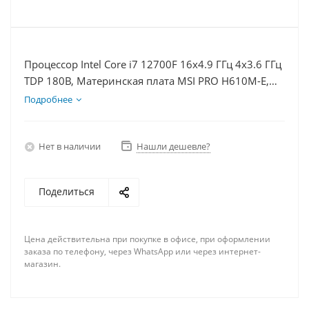
Процессор Intel Core i7 12700F 16x4.9 ГГц 4x3.6 ГГц
TDP 180В, Материнская плата MSI PRO H610M-E,
Видеокарта RTX 3050 6Гб, Память DDR4 8Gb,
Подробнее
Диски SSD 1000Гб + HDD 1Тб, БП 500Вт
Нет в наличии
Нашли дешевле?
Поделиться
Цена действительна при покупке в офисе, при оформлении
заказа по телефону, через WhatsApp или через интернет-
магазин.