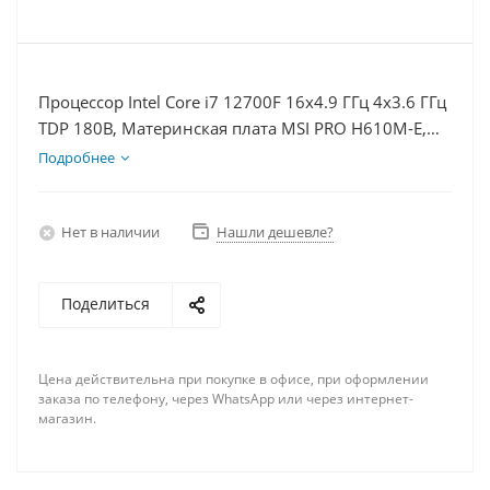
Процессор Intel Core i7 12700F 16x4.9 ГГц 4x3.6 ГГц
TDP 180В, Материнская плата MSI PRO H610M-E,
Видеокарта GTX 1650 4Гб, Память DDR4 16Gb,
Подробнее
Диски SSD 1000Гб + HDD 2Тб, БП 500Вт
Нет в наличии
Нашли дешевле?
Поделиться
Цена действительна при покупке в офисе, при оформлении
заказа по телефону, через WhatsApp или через интернет-
магазин.