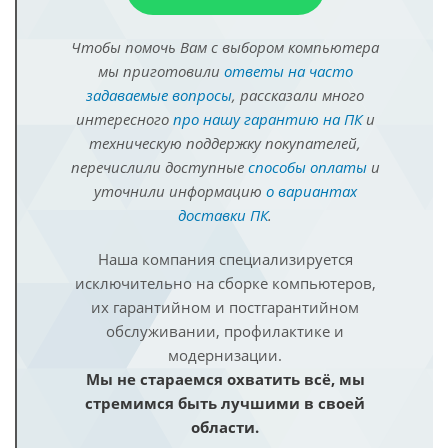
Чтобы помочь Вам с выбором компьютера
мы приготовили
ответы на часто
задаваемые вопросы
, рассказали много
интересного
про нашу гарантию на ПК
и
техническую поддержку покупателей,
перечислили доступные
способы оплаты
и
уточнили информацию
о вариантах
доставки ПК
.
Наша компания специализируется
исключительно на сборке компьютеров,
их гарантийном и постгарантийном
обслуживании, профилактике и
модернизации.
Мы не стараемся охватить всё, мы
стремимся быть лучшими в своей
области.