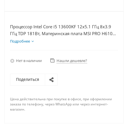
Процессор Intel Core i5 13600KF 12x5.1 ГГц 8x3.9
ГГц TDP 181Вт, Материнская плата MSI PRO H610M-
E, Видеокарта GTX 1650 4Гб, Память DDR4 32Gb,
Подробнее
Диски SSD 1000Гб + HDD 2Тб, БП 500Вт
Нет в наличии
Нашли дешевле?
Поделиться
Цена действительна при покупке в офисе, при оформлении
заказа по телефону, через WhatsApp или через интернет-
магазин.