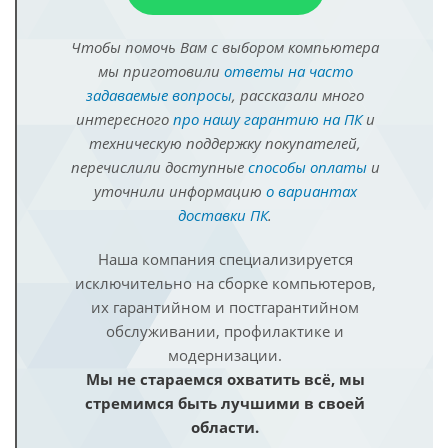
Чтобы помочь Вам с выбором компьютера
мы приготовили
ответы на часто
задаваемые вопросы
, рассказали много
интересного
про нашу гарантию на ПК
и
техническую поддержку покупателей,
перечислили доступные
способы оплаты
и
уточнили информацию
о вариантах
доставки ПК
.
Наша компания специализируется
исключительно на сборке компьютеров,
их гарантийном и постгарантийном
обслуживании, профилактике и
модернизации.
Мы не стараемся охватить всё, мы
стремимся быть лучшими в своей
области.