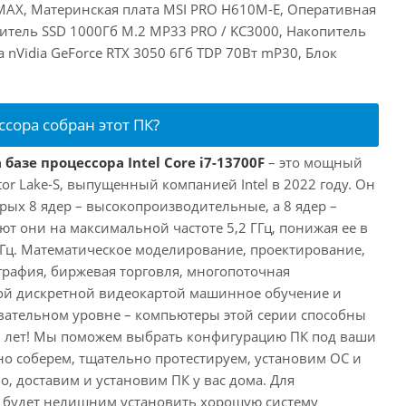
 MAX, Материнская плата MSI PRO H610M-E, Оперативная
итель SSD 1000Гб M.2 MP33 PRO / KC3000, Накопитель
а nVidia GeForce RTX 3050 6Гб TDP 70Вт mP30, Блок
ссора собран этот ПК?
базе процессора Intel Core i7-13700F
– это мощный
tor Lake-S, выпущенный компанией Intel в 2022 году. Он
рых 8 ядер – высокопроизводительные, а 8 ядер –
т они на максимальной частоте 5,2 ГГц, понижая ее в
 ГГц. Математическое моделирование, проектирование,
рафия, биржевая торговля, многопоточная
ной дискретной видеокартой машинное обучение и
вательном уровне – компьютеры этой серии способны
10 лет! Мы поможем выбрать конфигурацию ПК под ваши
но соберем, тщательно протестируем, установим ОС и
о, доставим и установим ПК у вас дома. Для
 будет нелишним установить хорошую систему