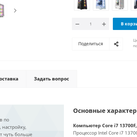
В корз
Ц
Поделиться
по
оставка
Задать вопрос
Основные характе
в по
Компьютер Core i7 13700F,
, настройку,
Процессор Intel Core i7 137
ит чуть больше