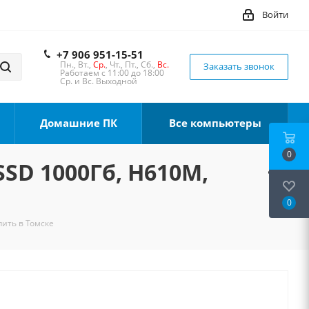
Войти
+7 906 951-15-51
Пн., Вт.,
Ср.
, Чт., Пт., Сб.,
Вс.
Заказать звонок
Работаем с 11:00 до 18:00
Ср. и Вс. Выходной
Домашние ПК
Все компьютеры
0
SSD 1000Гб, H610M,
0
пить в Томске