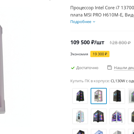
Процессор Intel Core i7 1370
плата MSI PRO H610M-E, Вид
SSD 1000Гб, БП 500Вт
Подробнее
109 500
₽
/шт
128 800
₽
Экономия
19 300
₽
Достаточно
Нашли де
Купить ПК в корпусе:
CL130W c од