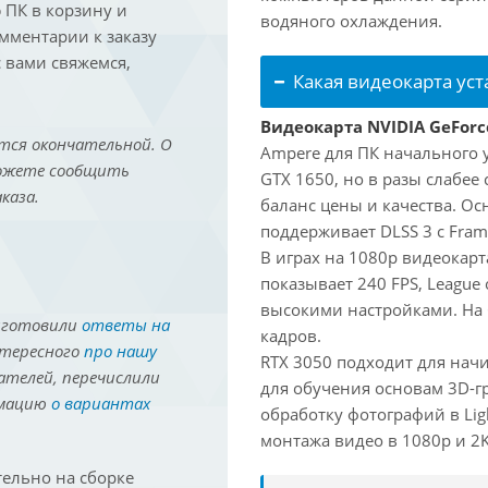
ПК в корзину и
водяного охлаждения.
омментарии к заказу
 вами свяжемся,
Какая видеокарта ус
Видеокарта NVIDIA GeForc
тся окончательной. О
Ampere для ПК начального 
можете сообщить
GTX 1650, но в разы слабее
каза.
баланс цены и качества. О
поддерживает DLSS 3 с Fram
В играх на 1080p видеокарта
показывает 240 FPS, League 
высокими настройками. На
иготовили
ответы на
кадров.
нтересного
про нашу
RTX 3050 подходит для нач
ателей, перечислили
для обучения основам 3D-гр
рмацию
о вариантах
обработку фотографий в Lig
монтажа видео в 1080p и 2K 
ельно на сборке