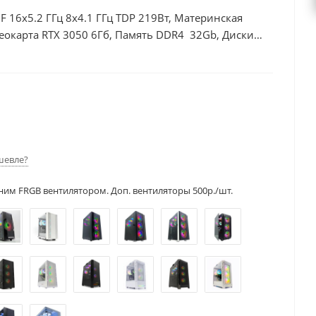
0F 16x5.2 ГГц 8x4.1 ГГц TDP 219Вт, Материнская
еокарта RTX 3050 6Гб, Память DDR4 32Gb, Диски
шевле?
ним FRGB вентилятором. Доп. вентиляторы 500р./шт.