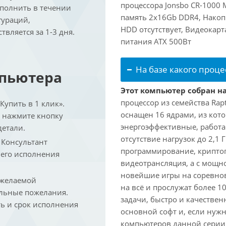
процессора Jonsbo CR-1000
ыполнить в течении
память 2x16Gb DDR4, Накоп
гураций,
HDD отсутствует, Видеокарт
вляется за 1-3 дня.
питания ATX 500Вт
На базе какого проце
мпьютера
Этот компьютер собран на 
процессор из семейства Rap
упить в 1 клик».
оснащен 16 ядрами, из кото
и нажмите кнопку
энергоэффективные, работаю
детали.
отсутствие нагрузок до 2,1
. Консультант
программирование, криптог
 его исполнения
видеотрансляция, а с мощ
новейшие игры на соревно
 желаемой
на всё и прослужат более 
льные пожелания.
задачи, быстро и качествен
ть и срок исполнения
основной софт и, если нужн
компьютеров данной серии