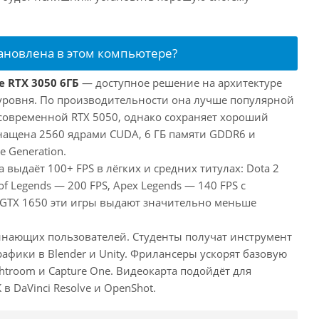
тановлена в этом компьютере?
e RTX 3050 6ГБ
— доступное решение на архитектуре
уровня. По производительности она лучше популярной
 современной RTX 5050, однако сохраняет хороший
снащена 2560 ядрами CUDA, 6 ГБ памяти GDDR6 и
e Generation.
 выдаёт 100+ FPS в лёгких и средних титулах: Dota 2
of Legends — 200 FPS, Apex Legends — 140 FPS с
 GTX 1650 эти игры выдают значительно меньше
инающих пользователей. Студенты получат инструмент
афики в Blender и Unity. Фрилансеры ускорят базовую
htroom и Capture One. Видеокарта подойдёт для
в DaVinci Resolve и OpenShot.