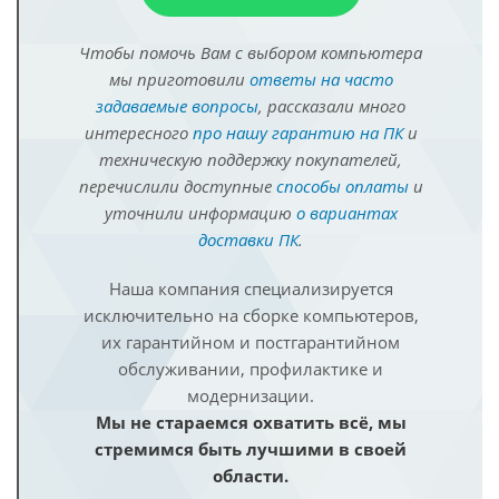
Чтобы помочь Вам с выбором компьютера
мы приготовили
ответы на часто
задаваемые вопросы
, рассказали много
интересного
про нашу гарантию на ПК
и
техническую поддержку покупателей,
перечислили доступные
способы оплаты
и
уточнили информацию
о вариантах
доставки ПК
.
Наша компания специализируется
исключительно на сборке компьютеров,
их гарантийном и постгарантийном
обслуживании, профилактике и
модернизации.
Мы не стараемся охватить всё, мы
стремимся быть лучшими в своей
области.