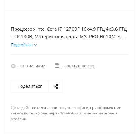
Процессор Intel Core i7 12700F 16x4.9 ГГц 4x3.6 ГГц
TDP 180В, Материнская плата MSI PRO H610M-E,
Видеокарта RTX 3050 6Гб, Память DDR4 32Gb,
Подробнее
Диски SSD 1000Гб, БП 500Вт
Нет в наличии
Нашли дешевле?
Поделиться
Цена действительна при покупке в офисе, при оформлении
заказа по телефону, через WhatsApp или через интернет-
магазин.