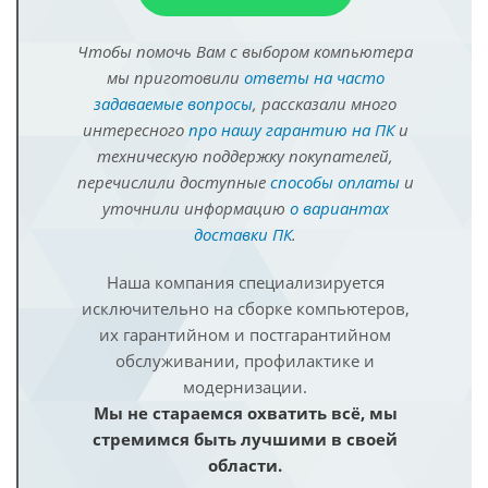
Чтобы помочь Вам с выбором компьютера
мы приготовили
ответы на часто
задаваемые вопросы
, рассказали много
интересного
про нашу гарантию на ПК
и
техническую поддержку покупателей,
перечислили доступные
способы оплаты
и
уточнили информацию
о вариантах
доставки ПК
.
Наша компания специализируется
исключительно на сборке компьютеров,
их гарантийном и постгарантийном
обслуживании, профилактике и
модернизации.
Мы не стараемся охватить всё, мы
стремимся быть лучшими в своей
области.