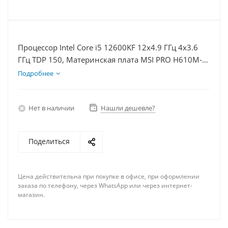
Процессор Intel Core i5 12600KF 12x4.9 ГГц 4x3.6
ГГц TDP 150, Материнская плата MSI PRO H610M-E,
Видеокарта RTX 3050 6Гб, Память DDR4 64Gb,
Подробнее
Диски SSD 1000Гб + HDD 2Тб, БП 500Вт
Нет в наличии
Нашли дешевле?
Поделиться
Цена действительна при покупке в офисе, при оформлении
заказа по телефону, через WhatsApp или через интернет-
магазин.