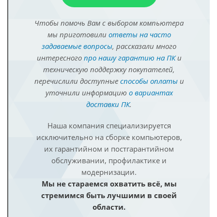
Чтобы помочь Вам с выбором компьютера
мы приготовили
ответы на часто
задаваемые вопросы
, рассказали много
интересного
про нашу гарантию на ПК
и
техническую поддержку покупателей,
перечислили доступные
способы оплаты
и
уточнили информацию
о вариантах
доставки ПК
.
Наша компания специализируется
исключительно на сборке компьютеров,
их гарантийном и постгарантийном
обслуживании, профилактике и
модернизации.
Мы не стараемся охватить всё, мы
стремимся быть лучшими в своей
области.