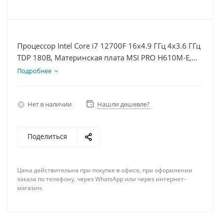
Процессор Intel Core i7 12700F 16x4.9 ГГц 4x3.6 ГГц
TDP 180В, Материнская плата MSI PRO H610M-E,
Видеокарта RTX 3050 6Гб, Память DDR4 8Gb,
Подробнее
Диски SSD 500Гб, БП 500Вт
Нет в наличии
Нашли дешевле?
Поделиться
Цена действительна при покупке в офисе, при оформлении
заказа по телефону, через WhatsApp или через интернет-
магазин.