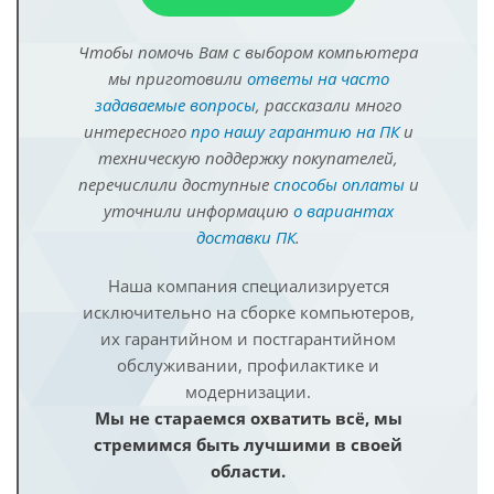
Чтобы помочь Вам с выбором компьютера
мы приготовили
ответы на часто
задаваемые вопросы
, рассказали много
интересного
про нашу гарантию на ПК
и
техническую поддержку покупателей,
перечислили доступные
способы оплаты
и
уточнили информацию
о вариантах
доставки ПК
.
Наша компания специализируется
исключительно на сборке компьютеров,
их гарантийном и постгарантийном
обслуживании, профилактике и
модернизации.
Мы не стараемся охватить всё, мы
стремимся быть лучшими в своей
области.