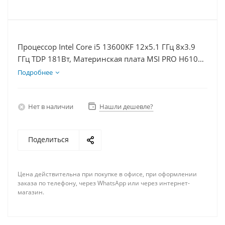
Процессор Intel Core i5 13600KF 12x5.1 ГГц 8x3.9
ГГц TDP 181Вт, Материнская плата MSI PRO H610M-
E, Видеокарта GTX 1650 4Гб, Память DDR4 16Gb,
Подробнее
Диски SSD 500Гб + HDD 2Тб, БП 500Вт
Нет в наличии
Нашли дешевле?
Поделиться
Цена действительна при покупке в офисе, при оформлении
заказа по телефону, через WhatsApp или через интернет-
магазин.