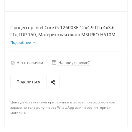
Процессор Intel Core i5 12600KF 12x4.9 ГГц 4x3.6
ГГц TDP 150, Материнская плата MSI PRO H610M-E,
Видеокарта RTX 3050 6Гб, Память DDR4 16Gb,
Подробнее
Диски SSD 500Гб, БП 500Вт
Нет в наличии
Нашли дешевле?
Поделиться
Цена действительна при покупке в офисе, при оформлении
заказа по телефону, через WhatsApp или через интернет-
магазин.