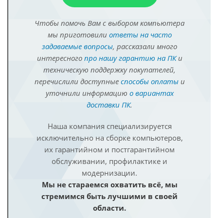
Чтобы помочь Вам с выбором компьютера
мы приготовили
ответы на часто
задаваемые вопросы
, рассказали много
интересного
про нашу гарантию на ПК
и
техническую поддержку покупателей,
перечислили доступные
способы оплаты
и
уточнили информацию
о вариантах
доставки ПК
.
Наша компания специализируется
исключительно на сборке компьютеров,
их гарантийном и постгарантийном
обслуживании, профилактике и
модернизации.
Мы не стараемся охватить всё, мы
стремимся быть лучшими в своей
области.