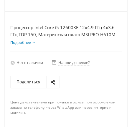
Процессор Intel Core i5 12600KF 12x4.9 ГГц 4x3.6
ГГц TDP 150, Материнская плата MSI PRO H610M-E,
Видеокарта RTX 3050 6Гб, Память DDR4 16Gb,
Подробнее
Диски SSD 500Гб + HDD 1Тб, БП 500Вт
Нет в наличии
Нашли дешевле?
Поделиться
Цена действительна при покупке в офисе, при оформлении
заказа по телефону, через WhatsApp или через интернет-
магазин.