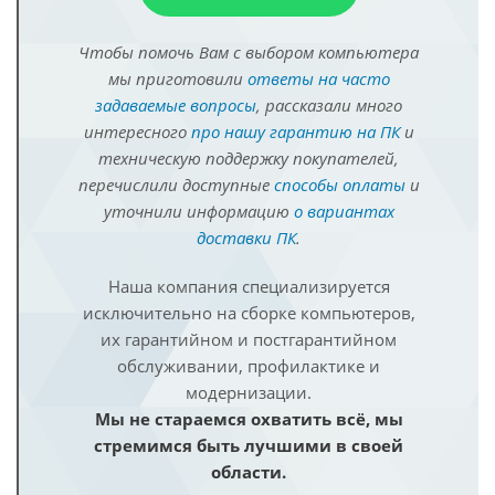
Чтобы помочь Вам с выбором компьютера
мы приготовили
ответы на часто
задаваемые вопросы
, рассказали много
интересного
про нашу гарантию на ПК
и
техническую поддержку покупателей,
перечислили доступные
способы оплаты
и
уточнили информацию
о вариантах
доставки ПК
.
Наша компания специализируется
исключительно на сборке компьютеров,
их гарантийном и постгарантийном
обслуживании, профилактике и
модернизации.
Мы не стараемся охватить всё, мы
стремимся быть лучшими в своей
области.