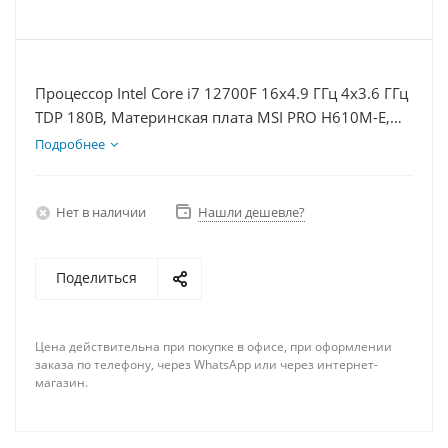
Процессор Intel Core i7 12700F 16x4.9 ГГц 4x3.6 ГГц
TDP 180В, Материнская плата MSI PRO H610M-E,
Видеокарта RTX 3050 6Гб, Память DDR4 16Gb,
Подробнее
Диски SSD 500Гб + HDD 1Тб, БП 500Вт
Нет в наличии
Нашли дешевле?
Поделиться
Цена действительна при покупке в офисе, при оформлении
заказа по телефону, через WhatsApp или через интернет-
магазин.