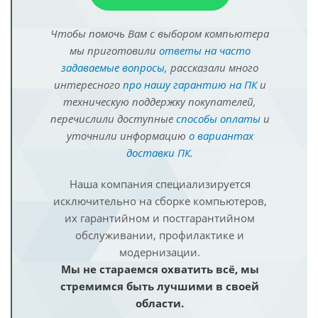
Чтобы помочь Вам с выбором компьютера
мы приготовили
ответы на часто
задаваемые вопросы
, рассказали много
интересного
про нашу гарантию на ПК
и
техническую поддержку покупателей,
перечислили доступные
способы оплаты
и
уточнили информацию
о вариантах
доставки ПК
.
Наша компания специализируется
исключительно на сборке компьютеров,
их гарантийном и постгарантийном
обслуживании, профилактике и
модернизации.
Мы не стараемся охватить всё, мы
стремимся быть лучшими в своей
области.