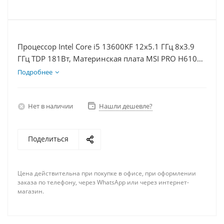
Процессор Intel Core i5 13600KF 12x5.1 ГГц 8x3.9
ГГц TDP 181Вт, Материнская плата MSI PRO H610M-
E, Видеокарта GTX 1650 4Гб, Память DDR4 32Gb,
Подробнее
Диски SSD 500Гб, БП 500Вт
Нет в наличии
Нашли дешевле?
Поделиться
Цена действительна при покупке в офисе, при оформлении
заказа по телефону, через WhatsApp или через интернет-
магазин.