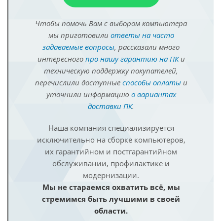
Чтобы помочь Вам с выбором компьютера
мы приготовили
ответы на часто
задаваемые вопросы
, рассказали много
интересного
про нашу гарантию на ПК
и
техническую поддержку покупателей,
перечислили доступные
способы оплаты
и
уточнили информацию
о вариантах
доставки ПК
.
Наша компания специализируется
исключительно на сборке компьютеров,
их гарантийном и постгарантийном
обслуживании, профилактике и
модернизации.
Мы не стараемся охватить всё, мы
стремимся быть лучшими в своей
области.