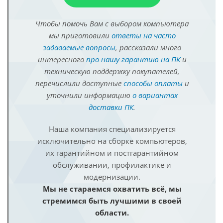
Чтобы помочь Вам с выбором компьютера
мы приготовили
ответы на часто
задаваемые вопросы
, рассказали много
интересного
про нашу гарантию на ПК
и
техническую поддержку покупателей,
перечислили доступные
способы оплаты
и
уточнили информацию
о вариантах
доставки ПК
.
Наша компания специализируется
исключительно на сборке компьютеров,
их гарантийном и постгарантийном
обслуживании, профилактике и
модернизации.
Мы не стараемся охватить всё, мы
стремимся быть лучшими в своей
области.