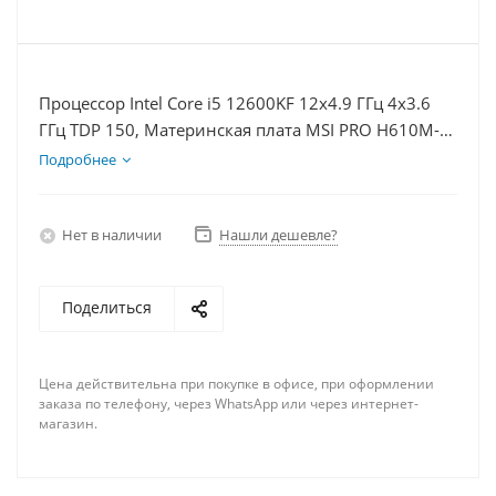
Процессор Intel Core i5 12600KF 12x4.9 ГГц 4x3.6
ГГц TDP 150, Материнская плата MSI PRO H610M-E,
Видеокарта GTX 1650 4Гб, Память DDR4 32Gb,
Подробнее
Диски SSD 500Гб + HDD 1Тб, БП 500Вт
Нет в наличии
Нашли дешевле?
Поделиться
Цена действительна при покупке в офисе, при оформлении
заказа по телефону, через WhatsApp или через интернет-
магазин.