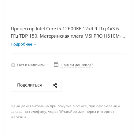
Процессор Intel Core i5 12600KF 12x4.9 ГГц 4x3.6
ГГц TDP 150, Материнская плата MSI PRO H610M-E,
Видеокарта GTX 1650 4Гб, Память DDR4 32Gb,
Подробнее
Диски SSD 500Гб + HDD 2Тб, БП 500Вт
Нет в наличии
Нашли дешевле?
Поделиться
Цена действительна при покупке в офисе, при оформлении
заказа по телефону, через WhatsApp или через интернет-
магазин.