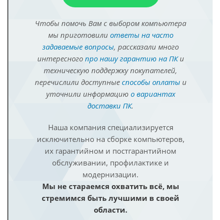
Чтобы помочь Вам с выбором компьютера
мы приготовили
ответы на часто
задаваемые вопросы
, рассказали много
интересного
про нашу гарантию на ПК
и
техническую поддержку покупателей,
перечислили доступные
способы оплаты
и
уточнили информацию
о вариантах
доставки ПК
.
Наша компания специализируется
исключительно на сборке компьютеров,
их гарантийном и постгарантийном
обслуживании, профилактике и
модернизации.
Мы не стараемся охватить всё, мы
стремимся быть лучшими в своей
области.