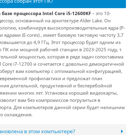
ссора собран этот ПК?
базе процессора Intel Core i5-12600KF
– это 10-
ссор, основанный на архитектуре Alder Lake. Он
ологию, комбинируя высокопроизводительные ядра (P-
 ядрами (E-cores) , имеет базовую тактовую частоту 3,7
повышается до 4,9 ГГц. Этот процессор будет одним из
 ПК или мощной рабочей станции в 2023-2025 году, т.
ельной мощностью, которая в ряде задач сопоставима
l Core i7-12700 и сочетается с довольно демократичной
оберут вам компьютер с оптимальной конфигурацией,
оевременной профилактики и предложат план
ения длительной, продуктивной и бесперебойной
яжении многих лет. Установка хорошей видеокарты,
озволит вам без компромиссов погрузиться в
порта. Для компьютеров данной серии будет нелишним
го охлаждения.
тановлена в этом компьютере?