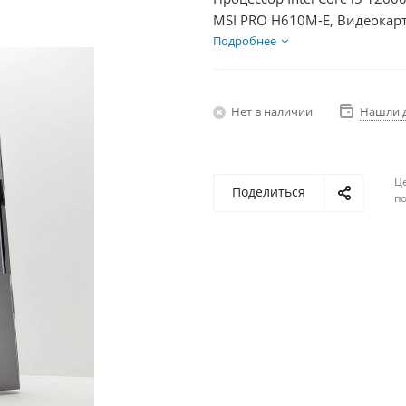
MSI PRO H610M-E, Видеокарт
SSD 500Гб, БП 500Вт
Подробнее
Нет в наличии
Нашли 
Ц
Поделиться
по