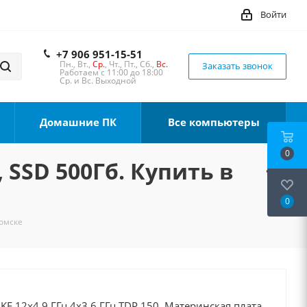
Войти
+7 906 951-15-51
Пн., Вт.,
Ср.
, Чт., Пт., Сб.,
Вс.
Заказать звонок
Работаем с 11:00 до 18:00
Ср. и Вс. Выходной
Домашние ПК
Все компьютеры
0
, SSD 500Гб. Купить в
0
Томске
0KF 12x4.9 ГГц 4x3.6 ГГц TDP 150, Материнская плата