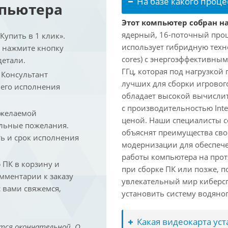
На базе какого проце
мпьютера
Этот компьютер собран на 
ядерный, 16-поточный проце
упить в 1 клик».
использует гибридную техн
и нажмите кнопку
cores) с энергоэффективными
детали.
ГГц, которая под нагрузкой 
. Консультант
лучших для сборки игрового
 его исполнения
обладает высокой вычислит
с производительностью Inte
 желаемой
ценой. Наши специалисты с
льные пожелания.
объяснят преимущества св
ть и срок исполнения
модернизации для обеспеч
работы компьютера на прот
ПК в корзину и
при сборке ПК или позже, п
омментарии к заказу
увлекательный мир киберс
 вами свяжемся,
установить систему водяно
Какая видеокарта ус
тся окончательной. О