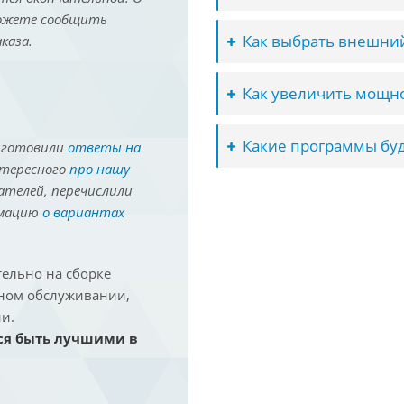
можете сообщить
Как выбрать внешний
каза.
Как увеличить мощно
Какие программы буд
иготовили
ответы на
нтересного
про нашу
ателей, перечислили
рмацию
о вариантах
ельно на сборке
йном обслуживании,
и.
ся быть лучшими в