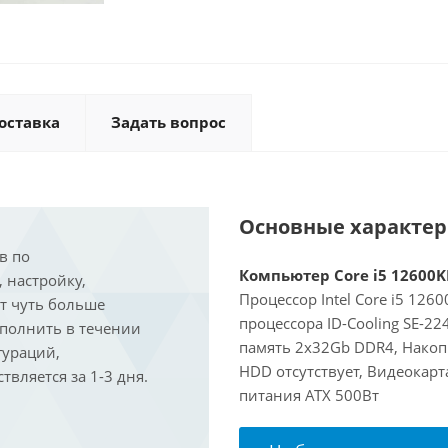
оставка
Задать вопрос
Основные характе
в по
Компьютер Core i5 12600KF
, настройку,
Процессор Intel Core i5 126
ит чуть больше
процессора ID-Cooling SE-2
ыполнить в течении
память 2x32Gb DDR4, Накопи
гураций,
HDD отсутствует, Видеокарт
вляется за 1-3 дня.
питания ATX 500Вт