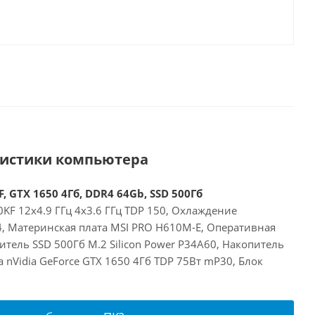
ристики компьютера
, GTX 1650 4Гб, DDR4 64Gb, SSD 500Гб
00KF 12x4.9 ГГц 4x3.6 ГГц TDP 150, Охлаждение
24, Материнская плата MSI PRO H610M-E, Оперативная
тель SSD 500Гб M.2 Silicon Power P34A60, Накопитель
а nVidia GeForce GTX 1650 4Гб TDP 75Вт mP30, Блок