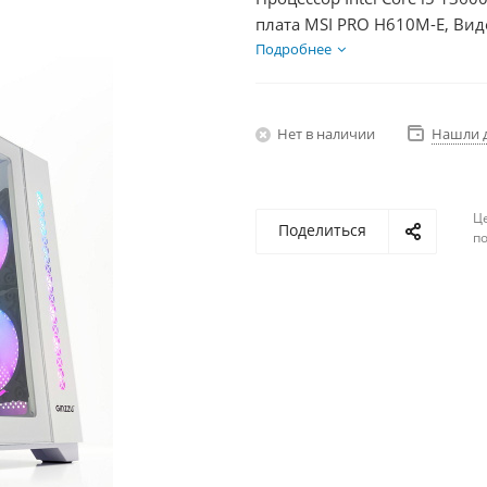
плата MSI PRO H610M-E, Вид
SSD 500Гб + HDD 2Тб, БП 50
Подробнее
Нет в наличии
Нашли 
Ц
Поделиться
по