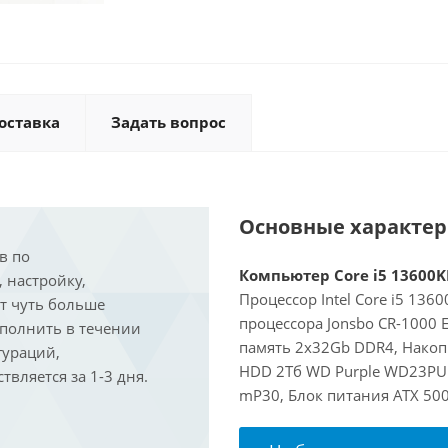
оставка
Задать вопрос
Основные характе
в по
Компьютер Core i5 13600KF
, настройку,
Процессор Intel Core i5 136
ит чуть больше
процессора Jonsbo CR-1000
ыполнить в течении
память 2x32Gb DDR4, Накоп
гураций,
HDD 2Тб WD Purple WD23PURZ
вляется за 1-3 дня.
mP30, Блок питания ATX 50