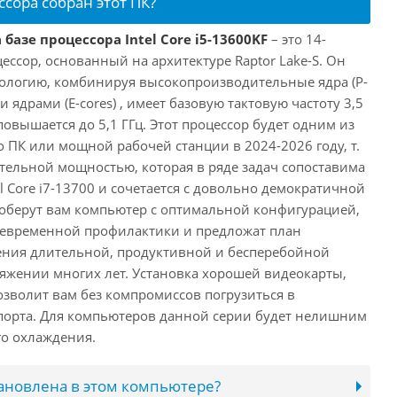
ссора собран этот ПК?
базе процессора Intel Core i5-13600KF
– это 14-
ссор, основанный на архитектуре Raptor Lake-S. Он
ологию, комбинируя высокопроизводительные ядра (P-
 ядрами (E-cores) , имеет базовую тактовую частоту 3,5
повышается до 5,1 ГГц. Этот процессор будет одним из
 ПК или мощной рабочей станции в 2024-2026 году, т.
ельной мощностью, которая в ряде задач сопоставима
l Core i7-13700 и сочетается с довольно демократичной
оберут вам компьютер с оптимальной конфигурацией,
оевременной профилактики и предложат план
ения длительной, продуктивной и бесперебойной
яжении многих лет. Установка хорошей видеокарты,
озволит вам без компромиссов погрузиться в
порта. Для компьютеров данной серии будет нелишним
го охлаждения.
тановлена в этом компьютере?