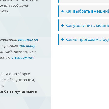
можете сообщить
Как выбрать внешний
каза.
Как увеличить мощно
Какие программы буд
иготовили
ответы на
нтересного
про нашу
ателей, перечислили
рмацию
о вариантах
ельно на сборке
йном обслуживании,
и.
ся быть лучшими в