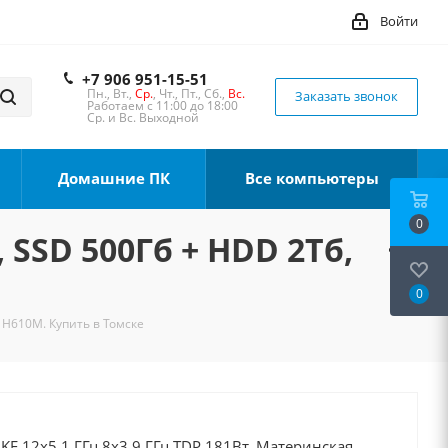
Войти
+7 906 951-15-51
Пн., Вт.,
Ср.
, Чт., Пт., Сб.,
Вс.
Заказать звонок
Работаем с 11:00 до 18:00
Ср. и Вс. Выходной
Домашние ПК
Все компьютеры
0
 SSD 500Гб + HDD 2Тб,
0
, H610M. Купить в Томске
0KF 12x5.1 ГГц 8x3.9 ГГц TDP 181Вт, Материнская