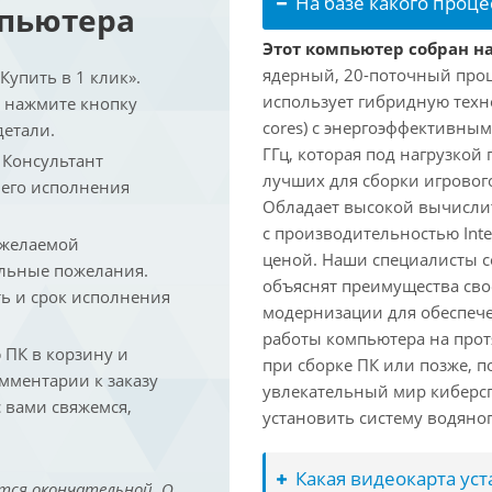
На базе какого проце
мпьютера
Этот компьютер собран на 
ядерный, 20-поточный проце
упить в 1 клик».
использует гибридную техн
и нажмите кнопку
cores) с энергоэффективными
детали.
ГГц, которая под нагрузкой 
. Консультант
лучших для сборки игрового
 его исполнения
Обладает высокой вычислит
с производительностью Inte
 желаемой
ценой. Наши специалисты с
льные пожелания.
объяснят преимущества св
ть и срок исполнения
модернизации для обеспеч
работы компьютера на прот
ПК в корзину и
при сборке ПК или позже, п
омментарии к заказу
увлекательный мир киберс
 вами свяжемся,
установить систему водяно
Какая видеокарта ус
тся окончательной. О