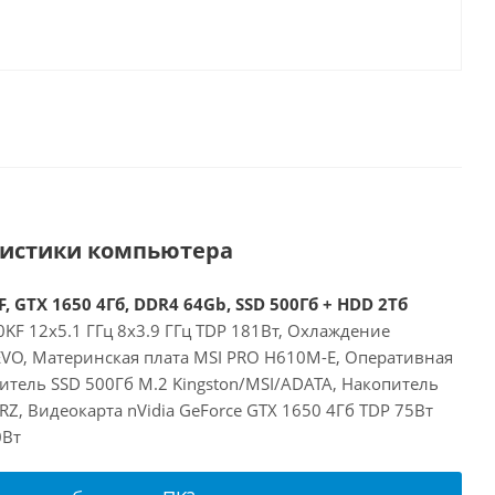
ристики компьютера
, GTX 1650 4Гб, DDR4 64Gb, SSD 500Гб + HDD 2Тб
00KF 12x5.1 ГГц 8x3.9 ГГц TDP 181Вт, Охлаждение
 EVO, Материнская плата MSI PRO H610M-E, Оперативная
итель SSD 500Гб M.2 Kingston/MSI/ADATA, Накопитель
, Видеокарта nVidia GeForce GTX 1650 4Гб TDP 75Вт
0Вт