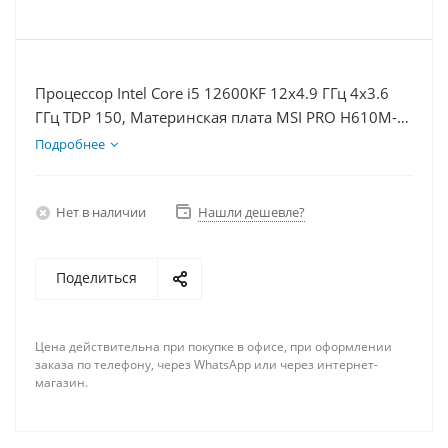
Процессор Intel Core i5 12600KF 12x4.9 ГГц 4x3.6
ГГц TDP 150, Материнская плата MSI PRO H610M-E,
Видеокарта GTX 1650 4Гб, Память DDR4 64Gb,
Подробнее
Диски SSD 500Гб + HDD 2Тб, БП 500Вт
Нет в наличии
Нашли дешевле?
Поделиться
Цена действительна при покупке в офисе, при оформлении
заказа по телефону, через WhatsApp или через интернет-
магазин.