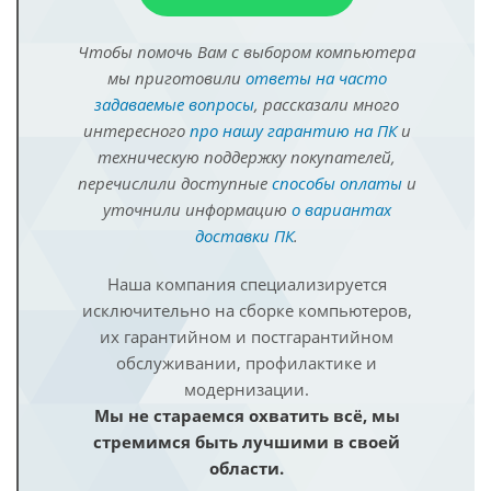
Чтобы помочь Вам с выбором компьютера
мы приготовили
ответы на часто
задаваемые вопросы
, рассказали много
интересного
про нашу гарантию на ПК
и
техническую поддержку покупателей,
перечислили доступные
способы оплаты
и
уточнили информацию
о вариантах
доставки ПК
.
Наша компания специализируется
исключительно на сборке компьютеров,
их гарантийном и постгарантийном
обслуживании, профилактике и
модернизации.
Мы не стараемся охватить всё, мы
стремимся быть лучшими в своей
области.